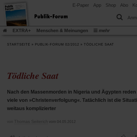
E-Paper
App
Shop
Abo
Ko
einem
neuen
Tab)
Anm
EXTRA+
Menschen & Meinungen
mehr
Religion & Kirchen
Politik & Gesellschaft
Leben & Kultur
STARTSEITE
»
PUBLIK-FORUM 02/2012
»
TÖDLICHE SAAT
Aufstehen & Handeln
Rezensionen
Publik-Forum Archiv
EXTRA
Edition
Dossier
Weisheitsletter
Spiritletter
Newsletter
Veranstaltungen
Wir über uns
Tödliche Saat
Leserinitiative Publik-Forum e.V.
Die Erderwärmung stopp
(Öffnet
(Öffnet
Urlaub und Nichtstun
Gefährlicher Reichtum
Krieg in Naho
in
in
(Öffnet
Gleichberechtigung
Künstliche Intelligenz
Was gibt Hoffn
Nach den Massenmorden in Nigeria und Ägypten reden
einem
einem
in
neuen
neuen
(Öffnet
(Öf
Krieg und Frieden
Gott neu denken
Krieg in der Ukraine
viele von »Christenverfolgung«. Tatächlich ist die Situat
einem
Tab)
Tab)
in
in
neuen
Flucht und Migration
Video-Podcast »Veranstaltungen«
weitaus komplizierter
einem
ei
Tab)
neuen
ne
Podcast »Veranstaltungen«
Schriftgröße ändern:
Tab)
Ta
Thomas Seiterich
von
vom 04.05.2012