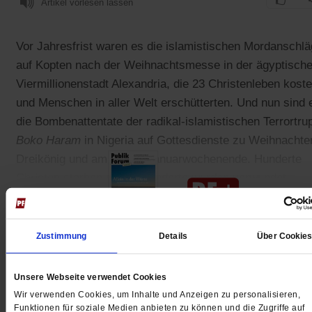
Artikel vorlesen lassen
Vor Jahresfrist waren es die islamistischen Mordanschl
auf Kopten nach der Weihnachtsmesse in der ägyptisch
Viermillionenstadt Alexandria, die 23 Christenleben kost
und Menschen in aller Welt erschütterten. Und nun sind 
die Bombenattentate der radikal-islamistischen Terrortru
Boko Haram
in Nigeria auf Gottesdienste zu Weihnachte
Dreikönig und am dritten Januarwochenende. Hunderte
Christen starben dabei, Hunderte wurden verwundet.
Zustimmung
Details
Über Cookie
Gedruckt + Digital
Unsere Webseite verwendet Cookies
Wir verwenden Cookies, um Inhalte und Anzeigen zu personalisieren,
Funktionen für soziale Medien anbieten zu können und die Zugriffe auf