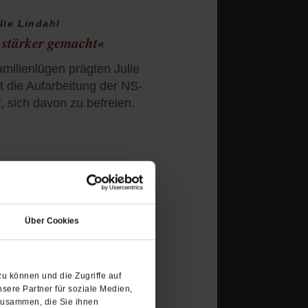
lie Lindahl
 stärker gemacht«
ilienlügen prägten Julie
st die Aufarbeitung der NS-
r, sich davon zu befreien.
(Öffnet
in
Über Cookies
einem
 schreiben sich für
neuen
 Überkapazitäten müssten
Tab)
er Kirchenrechtler. Er
u können und die Zugriffe auf
ehr
sere Partner für soziale Medien,
zusammen, die Sie ihnen