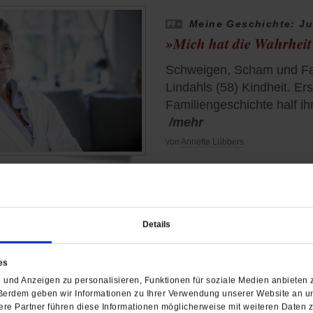
Meine Geschichte: Ju
»Mich hat die Wahrheit
Schweigen, Scham und Fam
Lindahls (58) Kindheit. Er
Familiengeschichte half ih
/mehr
von
Annette Lübbers
Hans Michael Heinig
Details
Immer weniger Studierende
Theologie ein. Wegen der
es
Fakultäten schließen, so d
und Anzeigen zu personalisieren, Funktionen für soziale Medien anbieten z
fordert ein Umdenken.
/m
ßerdem geben wir Informationen zu Ihrer Verwendung unserer Website an un
re Partner führen diese Informationen möglicherweise mit weiteren Daten 