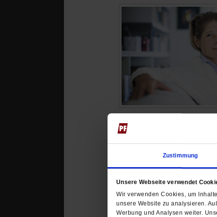
Zustimmung
Unsere Webseite verwendet Cooki
Wir verwenden Cookies, um Inhalte 
unsere Website zu analysieren. Au
Werbung und Analysen weiter. Unse