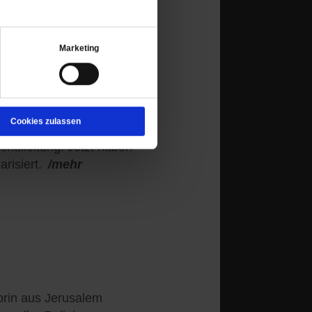
Marketing
ßert sich kritisch
Cookies zulassen
en Kirche – und erhält
hulleitung. Jetzt haben
risiert.
/mehr
orin aus Jerusalem