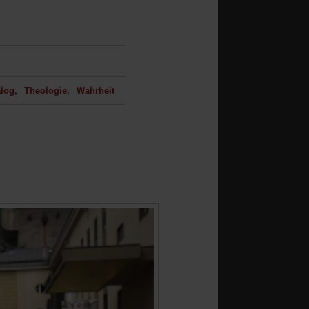
alog
Theologie
Wahrheit