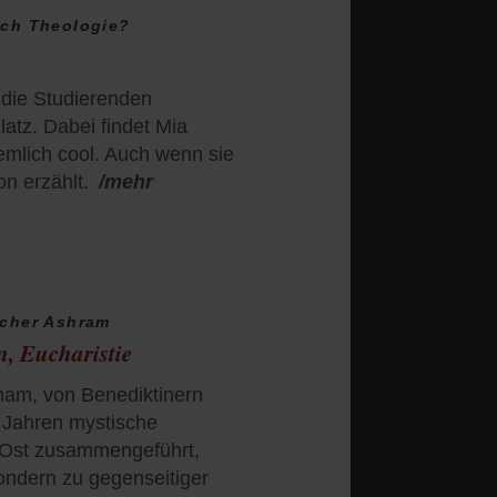
och Theologie?
 die Studierenden
Platz. Dabei findet Mia
mlich cool. Auch wenn sie
on erzählt.
/mehr
scher Ashram
, Eucharistie
nam, von Benediktinern
 Jahren mystische
 Ost zusammengeführt,
ondern zu gegenseitiger