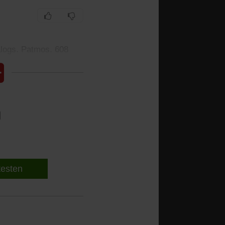
alogs. Patmos. 608
l
 testen