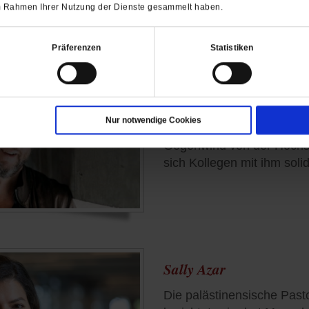
 im Rahmen Ihrer Nutzung der Dienste gesammelt haben.
Präferenzen
Statistiken
Ralf Frisch
Der Theologie-Professor äu
Nur notwendige Cookies
gegenüber der evangelisch
Gegenwind von der Hochsc
sich Kollegen mit ihm solida
Sally Azar
Die palästinensische Past