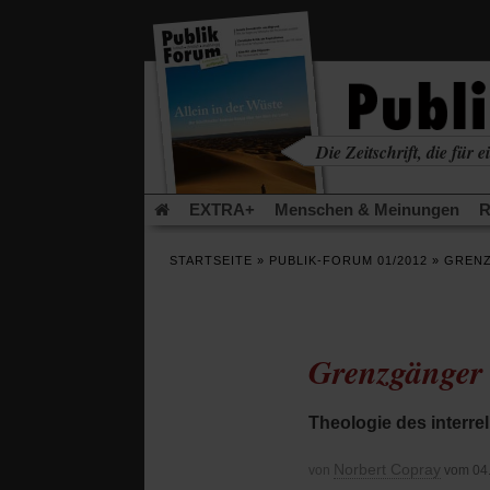
in
einem
neuen
Tab)
Die Zeitschrift, die für ei
kritisch • christlich • u
EXTRA+
Menschen & Meinungen
R
Rezensionen
Publik-Forum Archiv
EX
STARTSEITE
»
PUBLIK-FORUM 01/2012
»
GRENZ
Leserinitiative Publik-Forum e.V.
Die Er
Gleichberechtigung
Künstliche Intelligenz
Flucht und Migration
Video-Podcast »Ver
Grenzgänger 
Theologie des interre
Norbert Copray
von
vom 04