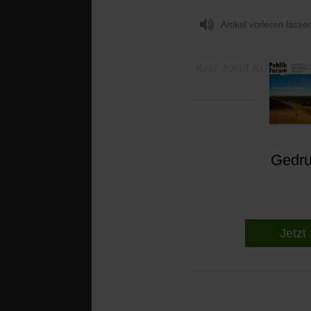
Artikel vorlesen lasse
Karl-Josef Kuschel
Le
Seiten. 38 €
Gedruc
Jetzt 