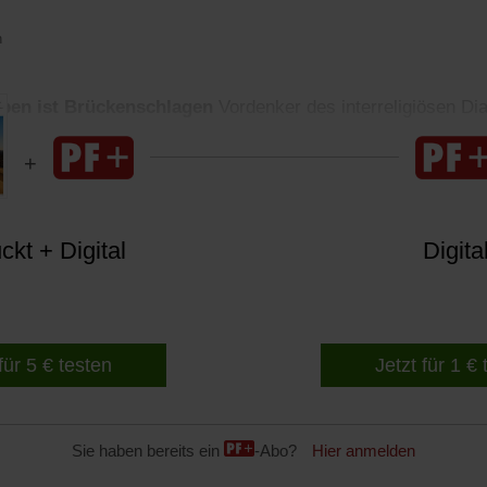
n
ben ist Brückenschlagen
Vordenker des interreligiösen Di
kt + Digital
Digita
für 5 € testen
Jetzt für 1 €
Sie haben bereits ein
-Abo?
Hier anmelden