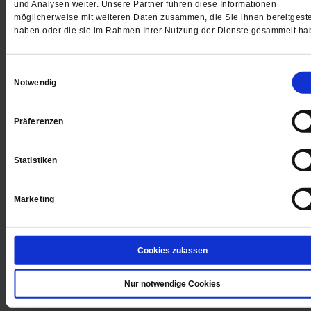
und Analysen weiter. Unsere Partner führen diese Informationen
möglicherweise mit weiteren Daten zusammen, die Sie ihnen bereitgeste
haben oder die sie im Rahmen Ihrer Nutzung der Dienste gesammelt ha
Einwilligungsauswahl
Digital
Notwendig
Präferenzen
Jetzt für 1 € testen
Statistiken
Marketing
Sie haben bereits ein
-Abo?
Hier anmelden
Cookies zulassen
Nur notwendige Cookies
Datum der Erstveröffentlichung: 14.01.2011