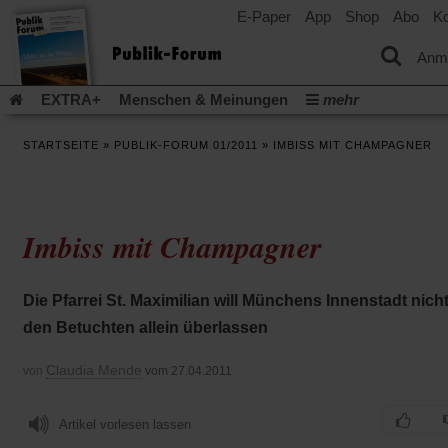
E-Paper
App
Shop
Abo
Ko
einem
neuen
Tab)
Anm
EXTRA+
Menschen & Meinungen
mehr
Religion & Kirchen
Politik & Gesellschaft
Leben & Kultur
STARTSEITE
»
PUBLIK-FORUM 01/2011
»
IMBISS MIT CHAMPAGNER
Aufstehen & Handeln
Rezensionen
Publik-Forum Archiv
EXTRA
Edition
Dossier
Weisheitsletter
Spiritletter
Newsletter
Veranstaltungen
Wir über uns
Imbiss mit Champagner
Leserinitiative Publik-Forum e.V.
Die Erderwärmung stopp
(Öffnet
(Öffnet
Urlaub und Nichtstun
Gefährlicher Reichtum
Krieg in Naho
in
in
(Öffnet
Gleichberechtigung
Künstliche Intelligenz
Was gibt Hoffn
Die Pfarrei St. Maximilian will Münchens Innenstadt nich
einem
einem
in
neuen
neuen
(Öffnet
(Öf
Krieg und Frieden
Gott neu denken
Krieg in der Ukraine
den Betuchten allein überlassen
einem
Tab)
Tab)
in
in
neuen
Flucht und Migration
Video-Podcast »Veranstaltungen«
einem
ei
Tab)
Claudia Mende
von
vom 27.04.2011
neuen
ne
Podcast »Veranstaltungen«
Schriftgröße ändern:
Tab)
Ta
Artikel vorlesen lassen