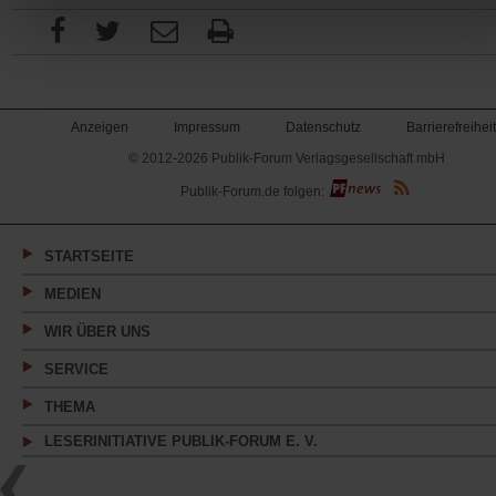
Anzeigen
Impressum
Datenschutz
Barrierefreiheit
© 2012-2026 Publik-Forum Verlagsgesellschaft mbH
(Öffnet
Publik-Forum.de folgen:
in
einem
neuen
Tab)
STARTSEITE
MEDIEN
WIR ÜBER UNS
SERVICE
THEMA
LESERINITIATIVE PUBLIK-FORUM E. V.