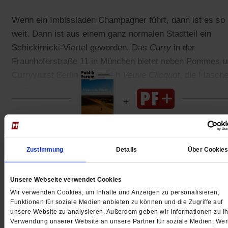
Wenn ein Imbissladen Champagner führt, dann ist es so
weit. Dann ist aus einem ganz normalen Stadtteil ein
Schickimicki-Viertel geworden. Das
Curry
in der
Fraunhoferstraße 11 in München bietet neben Pommes u
Currywurst Berliner Art auch
Veuve Clicquot
, die Flasche
59 Euro.
Gedruckt + Digital
Zustimmung
Details
Über Cookie
Unsere Webseite verwendet Cookies
Wir verwenden Cookies, um Inhalte und Anzeigen zu personalisieren,
Jetzt für 5 € testen
Funktionen für soziale Medien anbieten zu können und die Zugriffe auf
unsere Website zu analysieren. Außerdem geben wir Informationen zu Ih
Verwendung unserer Website an unsere Partner für soziale Medien, We