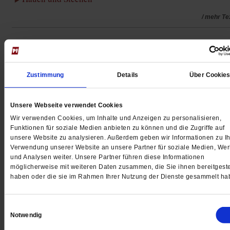
/ mehr Te
Januar 2015, Potsdam. Jean-Pascal Hohm streicht über
Buchrücken des Bestsellers von Thilo Sarrazin, den er
Zustimmung
Details
Über Cookie
ausgepackt hat: 2010 war das Buch erschienen und
etikettierte erstmals in Deutschland Rassismen, Ängste 
andere diffuse Gefühle erfolgreich um in »ernsthafte
Unsere Webseite verwendet Cookies
Sorgen«; eine Blaupause für die Partei mit dem blauen
Wir verwenden Cookies, um Inhalte und Anzeigen zu personalisieren,
Funktionen für soziale Medien anbieten zu können und die Zugriffe auf
Logo, die sich gerade sortiert und für die Schüler Hohm 
unsere Website zu analysieren. Außerdem geben wir Informationen zu Ih
«Mädchen für alles«, wie er sagt, in der AfD-Fraktion de
Verwendung unserer Website an unsere Partner für soziale Medien, We
und Analysen weiter. Unsere Partner führen diese Informationen
brandenburgischen Landtags in Hilfskraftanstellung jobbt
möglicherweise mit weiteren Daten zusammen, die Sie ihnen bereitgeste
Mit eigenem, anfangs leerem Büro.
haben oder die sie im Rahmen Ihrer Nutzung der Dienste gesammelt ha
Noch dominieren in der AfD marktliberale Funktionäre. I
Einwilligungsauswahl
Osten indes regt sich etwas. Und das liegt an Leuten wie
Notwendig
Hohm. Vor einem halben Jahr wurde er zum