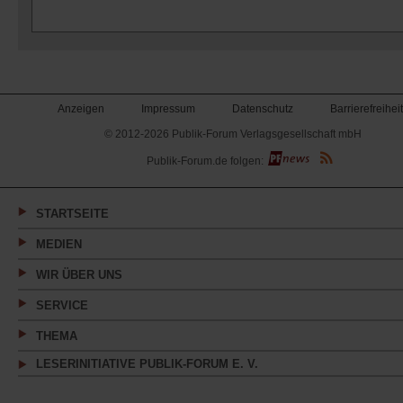
Anzeigen
Impressum
Datenschutz
Barrierefreiheit
© 2012-2026 Publik-Forum Verlagsgesellschaft mbH
(Öffnet
Publik-Forum.de folgen:
in
einem
neuen
Tab)
STARTSEITE
MEDIEN
WIR ÜBER UNS
SERVICE
THEMA
LESERINITIATIVE PUBLIK-FORUM E. V.