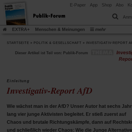
E-Paper
App
Shop
Abo
Ko
einem
neuen
Tab)
Anm
EXTRA+
Menschen & Meinungen
mehr
Religion & Kirchen
Politik & Gesellschaft
Leben & Kultur
STARTSEITE
»
POLITIK & GESELLSCHAFT
»
INVESTIGATIV-REPORT A
Aufstehen & Handeln
Rezensionen
Publik-Forum Archiv
Investi
Dieser Artikel ist Teil von: Publik-Forum
EXTRA
Edition
Dossier
Weisheitsletter
Spiritletter
Repor
Newsletter
Veranstaltungen
Wir über uns
Leserinitiative Publik-Forum e.V.
Die Erderwärmung stopp
(Öffnet
(Öffnet
Urlaub und Nichtstun
Gefährlicher Reichtum
Krieg in Naho
Einleitung
in
in
Investigativ-Report AfD
(Öffnet
Gleichberechtigung
Künstliche Intelligenz
Was gibt Hoffn
einem
einem
in
neuen
neuen
(Öffnet
(Öf
Krieg und Frieden
Gott neu denken
Krieg in der Ukraine
einem
Tab)
Tab)
in
in
neuen
Flucht und Migration
Video-Podcast »Veranstaltungen«
einem
ei
Wie wächst man in der AfD? Unser Autor hat sechs Jahr
Tab)
neuen
ne
Podcast »Veranstaltungen«
Schriftgröße ändern:
lang vier junge Aktivisten begleitet. Er stieß zuerst auf
Tab)
Ta
Chaos und brutale Richtungskämpfe, dann auf Rechtsk
und schließlich wieder Chaos: Wie die Junge Alternative