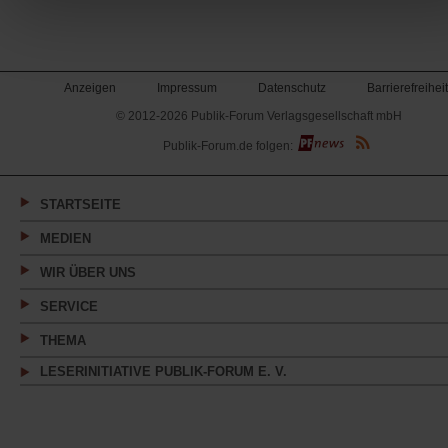
Anzeigen
Impressum
Datenschutz
Barrierefreiheit
© 2012-2026 Publik-Forum Verlagsgesellschaft mbH
(Öffnet
Publik-Forum.de folgen:
in
einem
neuen
Tab)
STARTSEITE
MEDIEN
WIR ÜBER UNS
SERVICE
THEMA
LESERINITIATIVE PUBLIK-FORUM E. V.