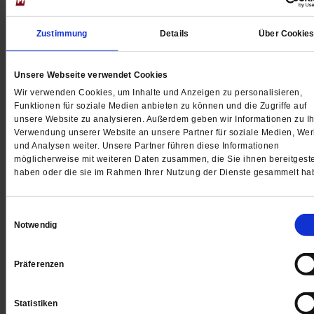
Renate Schlich liegt im Wachkoma und wird zu Haus
Zustimmung
Details
Über Cookie
rund um die Uhr betreut von ihrem Mann und von
Pflegekräften. Gesundheitsminister Jens Spahn möch
Unsere Webseite verwendet Cookies
Patienten wie sie ins Heim verfrachten, weil das billig
Wir verwenden Cookies, um Inhalte und Anzeigen zu personalisieren,
ist
/mehr
Funktionen für soziale Medien anbieten zu können und die Zugriffe auf
von
Ursula Rüssmann
unsere Website zu analysieren. Außerdem geben wir Informationen zu Ih
Verwendung unserer Website an unsere Partner für soziale Medien, We
und Analysen weiter. Unsere Partner führen diese Informationen
möglicherweise mit weiteren Daten zusammen, die Sie ihnen bereitgeste
haben oder die sie im Rahmen Ihrer Nutzung der Dienste gesammelt ha
»Wir sind einander alles«
Einwilligungsauswahl
Rudolf Korn (65) pflegt seit zwei Jahren seine
Notwendig
Lebensgefährtin, die fast vollständig gelähmt ist. Jetzt
er sie geheiratet
/mehr
Präferenzen
von
Karin Vorländer
Statistiken