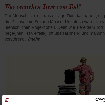
Was verstehen Tiere vom Tod?
Der Mensch ist nicht das einzige Tier, das trauert, sag
die Philosophin Susana Monsó. Und doch warnt sie v
menschlichen Projektionen. Denn wie Tiere dem Tod
begegnen, ist vielfältig, oft überraschend und manch
verstörend.
/mehr