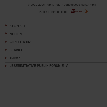
© 2012-2026 Publik-Forum Verlagsgesellschaft mbH
(Öffnet
Publik-Forum.de folgen:
in
einem
neuen
Tab)
STARTSEITE
MEDIEN
WIR ÜBER UNS
SERVICE
THEMA
LESERINITIATIVE PUBLIK-FORUM E. V.