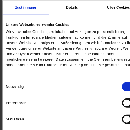
Zustimmung
Details
Über Cookie
Kolumne
Weitergehen!
Unsere Webseite verwendet Cookies
Wir verwenden Cookies, um Inhalte und Anzeigen zu personalisieren,
Es gibt Menschen, die bleiben am Ende der Rolltrepp
Funktionen für soziale Medien anbieten zu können und die Zugriffe auf
einfach stehen. Ganz egal wie viele Menschen hinter
unsere Website zu analysieren. Außerdem geben wir Informationen zu Ih
Verwendung unserer Website an unsere Partner für soziale Medien, We
ihnen sind. Kolumnist Fabian Vogt verzweifelt an sei
und Analysen weiter. Unsere Partner führen diese Informationen
Mitmenschen – bis zu jener Begegnung mit der
möglicherweise mit weiteren Daten zusammen, die Sie ihnen bereitgeste
Zwillingsmutter.
/mehr
haben oder die sie im Rahmen Ihrer Nutzung der Dienste gesammelt ha
Einwilligungsauswahl
Notwendig
»Noch haben wir es in der Hand«
Präferenzen
Lässt sich die Erfahrung rascher Verhaltensänderung
aus der Corona-Krise auf die Klimakrise übertragen?
Statistiken
Kieler Klimaforscher Mojib Latif hält dies für möglich 