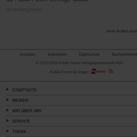
von
Wolfgang Kessler
mehr Artikel anz
Anzeigen
Impressum
Datenschutz
Barrierefreiheit
© 2012-2026 Publik-Forum Verlagsgesellschaft mbH
(Öffnet
Publik-Forum.de folgen:
in
einem
neuen
Tab)
STARTSEITE
MEDIEN
WIR ÜBER UNS
SERVICE
THEMA