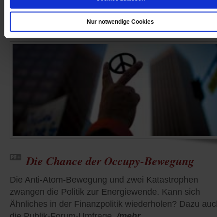
von
Wolfgang Kessler
Nur notwendige Cookies
Die Chance der Occupy-Bewegung
Die Anti-Atom-Bewegung und zwei Katastrophen
zwangen die Politik zur Energiewende. Kann sich
Ähnliches in der Finanzpolitik wiederholen? Dazu auc
die Publik-Forum-Umfrage
/mehr