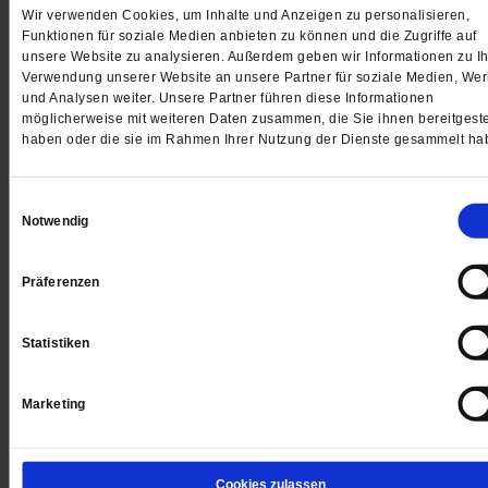
Wir verwenden Cookies, um Inhalte und Anzeigen zu personalisieren,
Funktionen für soziale Medien anbieten zu können und die Zugriffe auf
unsere Website zu analysieren. Außerdem geben wir Informationen zu Ih
Verwendung unserer Website an unsere Partner für soziale Medien, We
und Analysen weiter. Unsere Partner führen diese Informationen
Finanzkriminalität
möglicherweise mit weiteren Daten zusammen, die Sie ihnen bereitgeste
Die Seitenwechslerin
haben oder die sie im Rahmen Ihrer Nutzung der Dienste gesammelt ha
Cum-Ex-Ermittlerin Anne Brorhilker geht zur
Einwilligungsauswahl
»Bürgerbewegung Finanzwende«. Sie will
Notwendig
Finanzkriminalität anders bekämpfen.
/mehr
von
Barbara Tambour
Präferenzen
Statistiken
Der Druck im Kessel steigt
Marketing
Eine breite Anti-Atom-Bewegung und zwei Katastrop
zwangen die Politik zur Energiewende. Kann die Occ
Bewegung die Politik zur Finanzwende zwingen?
/m
Cookies zulassen