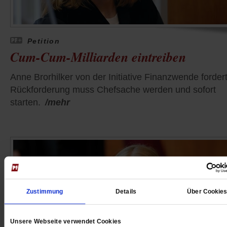
Petition
Cum-Cum-Milliarden eintreiben
Anne Brorhilker von der Initiative Finanzwende fordert
Rückforderung muss Chefsache werden und sofort
starten.
/mehr
Zustimmung
Details
Über Cookie
Unsere Webseite verwendet Cookies