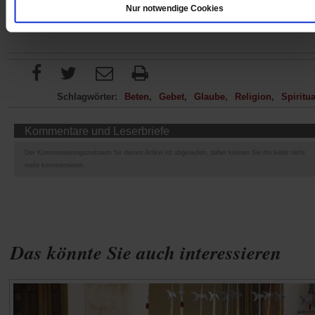
Nur notwendige Cookies
Schlagwörter:
Beten
Gebet
Glaube
Religion
Spiritua
Kommentare und Leserbriefe
Der Kommentierungszeitraum für diesen Artikel ist abgelaufen, daher können Sie ihn leider nicht
mehr kommentieren.
Das könnte Sie auch interessieren