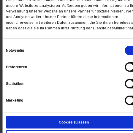
Funktionen für soziale Medien anbieten zu können und die Zugriffe auf
unsere Website zu analysieren. Außerdem geben wir Informationen zu Ih
Er ist
Verwendung unserer Website an unsere Partner für soziale Medien, We
und Analysen weiter. Unsere Partner führen diese Informationen
möglicherweise mit weiteren Daten zusammen, die Sie ihnen bereitgeste
nie wird er
haben oder die sie im Rahmen Ihrer Nutzung der Dienste gesammelt ha
nicht sein.
Einwilligungsauswahl
Notwendig
Anne Grillenberger, Sonderpädagogin i. R.
Präferenzen
Liebe Leserinnen und Leser von Publik-Forum,
Statistiken
4 Wochen freier Zugang zu allen
Marketing
PF+ Artikeln inklusive E-Paper
Cookies zulassen
Jetzt für 1,00 € testen