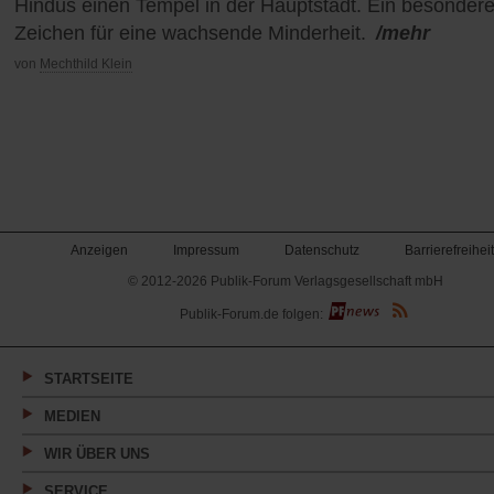
Hindus einen Tempel in der Hauptstadt. Ein besonder
Zeichen für eine wachsende Minderheit.
/mehr
von
Mechthild Klein
Anzeigen
Impressum
Datenschutz
Barrierefreiheit
© 2012-2026 Publik-Forum Verlagsgesellschaft mbH
(Öffnet
Publik-Forum.de folgen:
in
einem
neuen
Tab)
STARTSEITE
MEDIEN
WIR ÜBER UNS
SERVICE