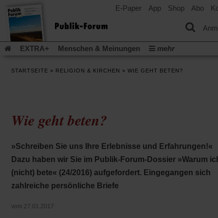
E-Paper
App
Shop
Abo
Ko
einem
neuen
Tab)
Anm
EXTRA+
Menschen & Meinungen
mehr
Religion & Kirchen
Politik & Gesellschaft
Leben & Kultur
STARTSEITE
»
RELIGION & KIRCHEN
»
WIE GEHT BETEN?
Aufstehen & Handeln
Rezensionen
Publik-Forum Archiv
EXTRA
Edition
Dossier
Weisheitsletter
Spiritletter
Newsletter
Veranstaltungen
Wir über uns
Wie geht beten?
Leserinitiative Publik-Forum e.V.
Die Erderwärmung stopp
(Öffnet
(Öffnet
Urlaub und Nichtstun
Gefährlicher Reichtum
Krieg in Naho
in
in
(Öffnet
Gleichberechtigung
Künstliche Intelligenz
Was gibt Hoffn
»Schreiben Sie uns Ihre Erlebnisse und Erfahrungen!«
einem
einem
in
neuen
neuen
(Öffnet
(Öf
Krieg und Frieden
Gott neu denken
Krieg in der Ukraine
Dazu haben wir Sie im Publik-Forum-Dossier »Warum ic
einem
Tab)
Tab)
in
in
neuen
Flucht und Migration
Video-Podcast »Veranstaltungen«
(nicht) bete« (24/2016) aufgefordert. Eingegangen sich
einem
ei
Tab)
neuen
ne
Podcast »Veranstaltungen«
Schriftgröße ändern:
zahlreiche persönliche Briefe
Tab)
Ta
vom 27.01.2017