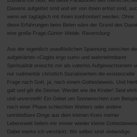
Zustand mit Gott, wo diese Paradoxien des menschliche
Daseins aufgelöst sind und wir von ihnen erlöst sind, au
wenn wir tagtäglich mit ihnen konfrontiert werden. Ohne
diese Erfahrungen beim Beten wäre der Grund des Dase
eine große Frage.
Günter Welde, Ravensburg
Aus der eigentlich unauflöslichen Spannung zwischen d
aufgeklärten »Cogito ergo sum« und wahrnehmbarer
Spiritualität erwuchs mir als vaterlos Aufgewachsenem 
nur rudimentär christlich Sozialisiertem die existenzielle
Frage nach Gott, ja, nach einem Gottesbeweis. Und hier
galt und gilt die Devise: Werdet wie die Kinder! Seid ehrl
und unverstellt! Ein Gebet um Sonnenschein zum Beispi
nach einer Phase schlechten Wetters oder andere
unmittelbare Dinge aus dem kleinen Kreis meiner
Lebenswelt liefern mir immer wieder kleine Gottesbeweis
Dabei merke ich verstärkt: Wir selbst sind »lebendige