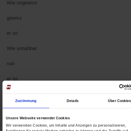
Wie ungewiss
gewiss
er ist
Wie unnahbar
nah
er ist
Wie zweifelhaft
Zustimmung
Details
Über Cookie
glaubwürdig
Unsere Webseite verwendet Cookies
er ist
Wir verwenden Cookies, um Inhalte und Anzeigen zu personalisieren,