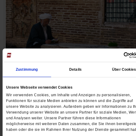
Zustimmung
Details
Über Cookie
Spiritualität
In der Ekstase Gott erfahren
Unsere Webseite verwendet Cookies
Wir verwenden Cookies, um Inhalte und Anzeigen zu personalisieren,
Der Dhikr ist ein Ritual der Sufis, bei dem gemeinsam 
Funktionen für soziale Medien anbieten zu können und die Zugriffe auf
Mantra rezitiert wird. Für unseren Autor begann damit
unsere Website zu analysieren. Außerdem geben wir Informationen zu Ih
seine Reise zu islamischer Spiritualität. An ein besond
Verwendung unserer Website an unsere Partner für soziale Medien, We
Erlebnis im Iran erinnert er sich bis heute.
/mehr
und Analysen weiter. Unsere Partner führen diese Informationen
möglicherweise mit weiteren Daten zusammen, die Sie ihnen bereitgeste
von
Marian Brehmer
haben oder die sie im Rahmen Ihrer Nutzung der Dienste gesammelt ha