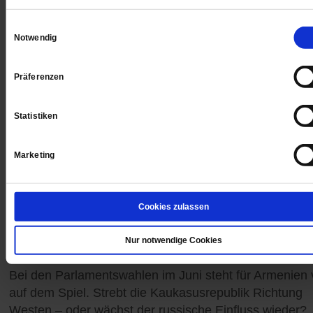
Einwilligungsauswahl
Notwendig
Präferenzen
Statistiken
Marketing
Cookies zulassen
Armenien
Nur notwendige Cookies
Im Land der brüchigen Brücken
Bei den Parlamentswahlen im Juni steht für Armenien v
auf dem Spiel. Strebt die Kaukasusrepublik Richtung
Westen – oder wächst der russische Einfluss wieder?