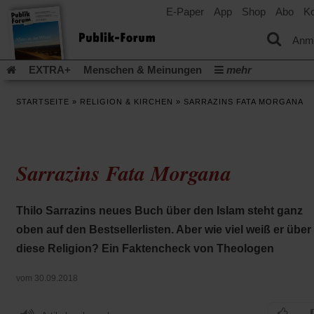
E-Paper
App
Shop
Abo
Ko
einem
neuen
Tab)
Anm
EXTRA+
Menschen & Meinungen
mehr
Religion & Kirchen
Politik & Gesellschaft
Leben & Kultur
STARTSEITE
»
RELIGION & KIRCHEN
»
SARRAZINS FATA MORGANA
Aufstehen & Handeln
Rezensionen
Publik-Forum Archiv
EXTRA
Edition
Dossier
Weisheitsletter
Spiritletter
Newsletter
Veranstaltungen
Wir über uns
Sarrazins Fata Morgana
Leserinitiative Publik-Forum e.V.
Die Erderwärmung stopp
(Öffnet
(Öffnet
Urlaub und Nichtstun
Gefährlicher Reichtum
Krieg in Naho
in
in
(Öffnet
Gleichberechtigung
Künstliche Intelligenz
Was gibt Hoffn
Thilo Sarrazins neues Buch über den Islam steht ganz
einem
einem
in
neuen
neuen
(Öffnet
(Öf
Krieg und Frieden
Gott neu denken
Krieg in der Ukraine
oben auf den Bestsellerlisten. Aber wie viel weiß er über
einem
Tab)
Tab)
in
in
neuen
Flucht und Migration
Video-Podcast »Veranstaltungen«
diese Religion? Ein Faktencheck von Theologen
einem
ei
Tab)
neuen
ne
Podcast »Veranstaltungen«
Schriftgröße ändern:
Tab)
Ta
vom 30.09.2018