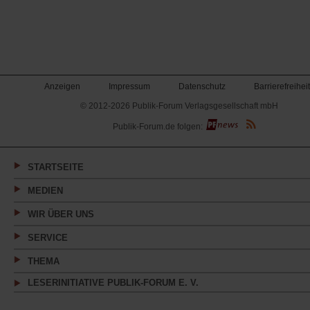
Anzeigen
Impressum
Datenschutz
Barrierefreiheit
© 2012-2026 Publik-Forum Verlagsgesellschaft mbH
(Öffnet
Publik-Forum.de folgen:
in
einem
neuen
Tab)
STARTSEITE
MEDIEN
WIR ÜBER UNS
SERVICE
THEMA
LESERINITIATIVE PUBLIK-FORUM E. V.