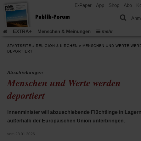
E-Paper
App
Shop
Abo
Ko
einem
neuen
Tab)
Anm
EXTRA+
Menschen & Meinungen
mehr
Religion & Kirchen
Politik & Gesellschaft
Leben & Kultur
STARTSEITE
»
RELIGION & KIRCHEN
»
MENSCHEN UND WERTE WER
Aufstehen & Handeln
Rezensionen
Publik-Forum Archiv
DEPORTIERT
EXTRA
Edition
Dossier
Weisheitsletter
Spiritletter
Newsletter
Veranstaltungen
Wir über uns
Abschiebungen
Leserinitiative Publik-Forum e.V.
Die Erderwärmung stopp
Menschen und Werte werden
(Öffnet
(Öffnet
Urlaub und Nichtstun
Gefährlicher Reichtum
Krieg in Naho
in
in
deportiert
(Öffnet
Gleichberechtigung
Künstliche Intelligenz
Was gibt Hoffn
einem
einem
in
neuen
neuen
(Öffnet
(Öf
Krieg und Frieden
Gott neu denken
Krieg in der Ukraine
einem
Tab)
Tab)
in
in
neuen
Flucht und Migration
Video-Podcast »Veranstaltungen«
Innenminister will abzuschiebende Flüchtlinge in Lager
einem
ei
Tab)
neuen
ne
Podcast »Veranstaltungen«
Schriftgröße ändern:
außerhalb der Europäischen Union unterbringen.
Tab)
Ta
vom 28.01.2026