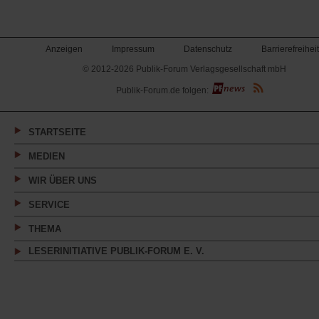
Anzeigen
Impressum
Datenschutz
Barrierefreiheit
© 2012-2026 Publik-Forum Verlagsgesellschaft mbH
(Öffnet
Publik-Forum.de folgen:
in
einem
neuen
Tab)
STARTSEITE
MEDIEN
WIR ÜBER UNS
SERVICE
THEMA
LESERINITIATIVE PUBLIK-FORUM E. V.