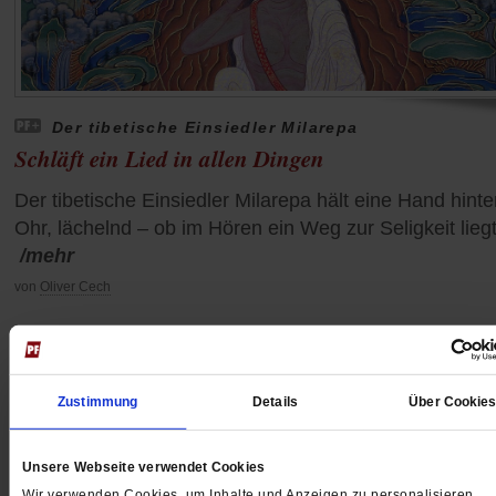
Der tibetische Einsiedler Milarepa
Schläft ein Lied in allen Dingen
Der tibetische Einsiedler Milarepa hält eine Hand hinte
Ohr, lächelnd – ob im Hören ein Weg zur Seligkeit lieg
/mehr
von
Oliver Cech
Zustimmung
Details
Über Cookie
Unsere Webseite verwendet Cookies
Wir verwenden Cookies, um Inhalte und Anzeigen zu personalisieren,