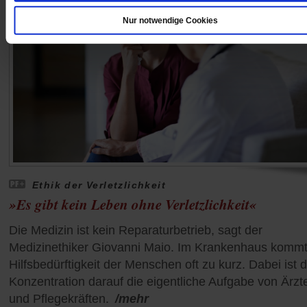
Nur notwendige Cookies
Ethik der Verletzlichkeit
»Es gibt kein Leben ohne Verletzlichkeit«
Die Medizin ist kein Reparaturbetrieb, sagt der
Medizinethiker Giovanni Maio. Im Krankenhaus kommt
Hilfsbedürftigkeit der Menschen oft zu kurz. Dabei ist d
Konzentration darauf die eigentliche Aufgabe von Ärzt
und Pflegekräften.
/mehr