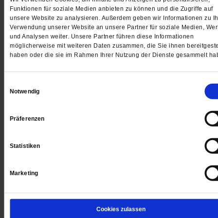
Funktionen für soziale Medien anbieten zu können und die Zugriffe auf
unsere Website zu analysieren. Außerdem geben wir Informationen zu Ih
Verwendung unserer Website an unsere Partner für soziale Medien, We
und Analysen weiter. Unsere Partner führen diese Informationen
möglicherweise mit weiteren Daten zusammen, die Sie ihnen bereitgeste
haben oder die sie im Rahmen Ihrer Nutzung der Dienste gesammelt ha
Behinderung
Einwilligungsauswahl
Das Verlorene lieben
Notwendig
Was bleibt, wenn der Vater auf einmal nicht mehr der
Präferenzen
Macher ist? Wenn er nach einer Gehirnverletzung im
Rollstuhl sitzt? Unsere Autorin erkannte: Wir alle sind
Statistiken
verletzlich. Und: Der Wert eines Menschen bemisst si
nicht an dem, was er leistet.
/mehr
Marketing
von
Mirjam Rabe
Cookies zulassen