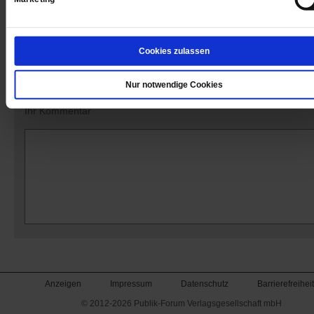
Kommentare und Leserbriefe
Cookies zulassen
Ihre E-Mailadresse:
(wird nicht angezeigt)
Nur notwendige Cookies
Ihr Kommentar
Anzeigen
Impressum
Datenschutz
Barrierefreiheit
© 2012-2026 Publik-Forum Verlagsgesellschaft mbH