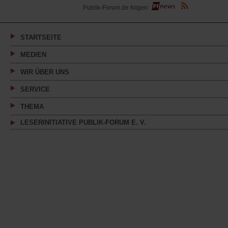
(Öffnet
Publik-Forum.de folgen:
in
einem
neuen
Tab)
STARTSEITE
MEDIEN
WIR ÜBER UNS
SERVICE
THEMA
LESERINITIATIVE PUBLIK-FORUM E. V.