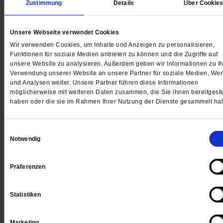
Zustimmung
Details
Über Cookie
Publik-Forum
Unsere Webseite verwendet Cookies
Wir verwenden Cookies, um Inhalte und Anzeigen zu personalisieren,
Funktionen für soziale Medien anbieten zu können und die Zugriffe auf
unsere Website zu analysieren. Außerdem geben wir Informationen zu Ih
4 Wochen freier Zugang zu allen
Verwendung unserer Website an unsere Partner für soziale Medien, We
PF+ Artikeln inklusive E-Paper
und Analysen weiter. Unsere Partner führen diese Informationen
möglicherweise mit weiteren Daten zusammen, die Sie ihnen bereitgeste
haben oder die sie im Rahmen Ihrer Nutzung der Dienste gesammelt ha
Jetzt für 1,00 € testen
Einwilligungsauswahl
Notwendig
Datum der Erstveröffentlichung: 06.03.2021
Präferenzen
Statistiken
Die Lieb
Dieser Artikel ist Teil von: Publik-Forum
Zeiten von Cor
Marketing