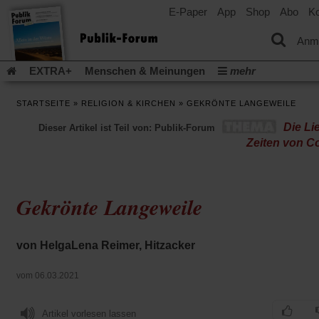
E-Paper
App
Shop
Abo
Ko
einem
neuen
Tab)
Anm
EXTRA+
Menschen & Meinungen
mehr
Religion & Kirchen
Politik & Gesellschaft
Leben & Kultur
STARTSEITE
»
RELIGION & KIRCHEN
»
GEKRÖNTE LANGEWEILE
Aufstehen & Handeln
Rezensionen
Publik-Forum Archiv
Die Li
Dieser Artikel ist Teil von: Publik-Forum
EXTRA
Edition
Dossier
Weisheitsletter
Spiritletter
Zeiten von C
Newsletter
Veranstaltungen
Wir über uns
Leserinitiative Publik-Forum e.V.
Die Erderwärmung stopp
(Öffnet
(Öffnet
Urlaub und Nichtstun
Gefährlicher Reichtum
Krieg in Naho
Gekrönte Langeweile
in
in
(Öffnet
Gleichberechtigung
Künstliche Intelligenz
Was gibt Hoffn
einem
einem
in
neuen
neuen
(Öffnet
(Öf
Krieg und Frieden
Gott neu denken
Krieg in der Ukraine
einem
Tab)
Tab)
in
in
von HelgaLena Reimer, Hitzacker
neuen
Flucht und Migration
Video-Podcast »Veranstaltungen«
einem
ei
Tab)
neuen
ne
Podcast »Veranstaltungen«
Schriftgröße ändern:
vom 06.03.2021
Tab)
Ta
Artikel vorlesen lassen