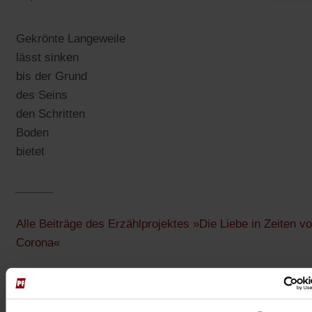
Gekrönte Langeweile
lässt sinken
bis der Grund
des Seins
den Schritten
Boden
bietet
______
Alle Beiträge des Erzählprojektes »Die Liebe in Zeiten v
Corona«
______
Jeden Morgen kostenlos per E-Mail:
Spiritletter von