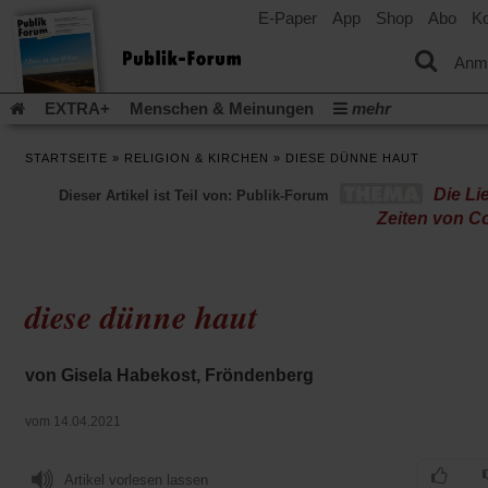
E-Paper
App
Shop
Abo
Ko
einem
neuen
Tab)
Anm
EXTRA+
Menschen & Meinungen
mehr
Religion & Kirchen
Politik & Gesellschaft
Leben & Kultur
STARTSEITE
»
RELIGION & KIRCHEN
»
DIESE DÜNNE HAUT
Aufstehen & Handeln
Rezensionen
Publik-Forum Archiv
Die Li
Dieser Artikel ist Teil von: Publik-Forum
EXTRA
Edition
Dossier
Weisheitsletter
Spiritletter
Zeiten von C
Newsletter
Veranstaltungen
Wir über uns
Leserinitiative Publik-Forum e.V.
Die Erderwärmung stopp
(Öffnet
(Öffnet
Urlaub und Nichtstun
Gefährlicher Reichtum
Krieg in Naho
diese dünne haut
in
in
(Öffnet
Gleichberechtigung
Künstliche Intelligenz
Was gibt Hoffn
einem
einem
in
neuen
neuen
(Öffnet
(Öf
Krieg und Frieden
Gott neu denken
Krieg in der Ukraine
einem
Tab)
Tab)
in
in
von Gisela Habekost, Fröndenberg
neuen
Flucht und Migration
Video-Podcast »Veranstaltungen«
einem
ei
Tab)
neuen
ne
Podcast »Veranstaltungen«
Schriftgröße ändern:
vom 14.04.2021
Tab)
Ta
Artikel vorlesen lassen