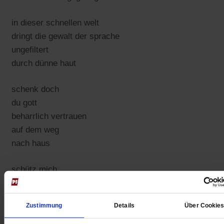
in dieser schnellen welt
dringt die gewalt der sprache
ungefiltert
durch dünne haut
schenk doch
du gott
beharrlich vertrauen
auf dem weg
nach haus
schütz mich
und
alle
Zustimmung
Details
Über Cookie
mit der dünnen haut