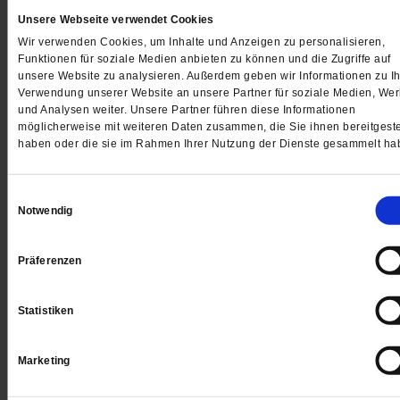
schaffe wunder
Unsere Webseite verwendet Cookies
Wir verwenden Cookies, um Inhalte und Anzeigen zu personalisieren,
den verwundeten
Funktionen für soziale Medien anbieten zu können und die Zugriffe auf
unsere Website zu analysieren. Außerdem geben wir Informationen zu Ih
______
Verwendung unserer Website an unsere Partner für soziale Medien, We
und Analysen weiter. Unsere Partner führen diese Informationen
möglicherweise mit weiteren Daten zusammen, die Sie ihnen bereitgeste
Alle Beiträge des Erzählprojektes »Die Liebe in Zeiten v
haben oder die sie im Rahmen Ihrer Nutzung der Dienste gesammelt ha
Corona«
Einwilligungsauswahl
______
Notwendig
Jeden Morgen kostenlos per E-Mail:
Spiritletter von
Präferenzen
Publik-Forum
Statistiken
Marketing
4 Wochen freier Zugang zu allen
PF+ Artikeln inklusive E-Paper