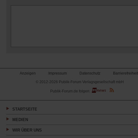
Anzeigen
Impressum
Datenschutz
Barrierefreiheit
© 2012-2026 Publik-Forum Verlagsgesellschaft mbH
(Öffnet
Publik-Forum.de folgen:
in
einem
neuen
Tab)
STARTSEITE
MEDIEN
WIR ÜBER UNS