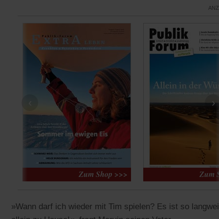
ANZ
‹
›
»Wann darf ich wieder mit Tim spielen? Es ist so langwei