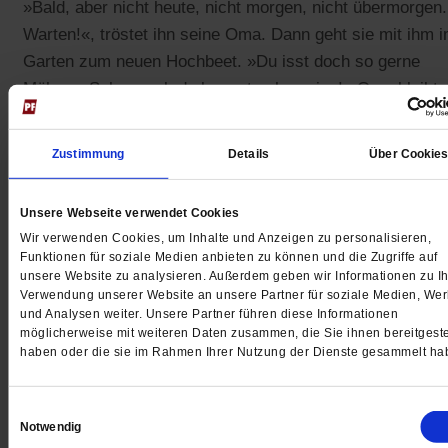
»Bald, aber nicht heute, nicht morgen, nicht übermorgen.
Warten!«, tröstet ihn seine Oma. Dann geht sie mit ihm 
Garten zum neuen Hochbeet. »Du isst doch so gerne
Möhren. Schau mal, da kommt schon eine!« Oma bleibt 
dem Beet stehen und Marvin reckt sich in die Höhe und
schaut auf Omas Zeigefinger. Er sieht nur einen ganz
Zustimmung
Details
Über Cookie
dünnen grünen Stängel. »Die Möhre wächst in der Erde,
weißt du doch«, meint Oma. Marvin will an dem grünen
Unsere Webseite verwendet Cookies
Stängel ziehen, er will die Möhre sehen. »Halt! Die Möhr
Wir verwenden Cookies, um Inhalte und Anzeigen zu personalisieren,
will erst wachsen!«, stoppt ihn die Oma. Marvin schaut
Funktionen für soziale Medien anbieten zu können und die Zugriffe auf
enttäuscht. »Wann ist die denn dick?«, fragt er.
unsere Website zu analysieren. Außerdem geben wir Informationen zu Ih
Verwendung unserer Website an unsere Partner für soziale Medien, We
und Analysen weiter. Unsere Partner führen diese Informationen
»Bald, aber nicht heute, nicht morgen, nicht übermorgen.
möglicherweise mit weiteren Daten zusammen, die Sie ihnen bereitgeste
haben oder die sie im Rahmen Ihrer Nutzung der Dienste gesammelt ha
Warten.«
Am Samstag hat auch der Vater Zeit, in den Garten zu
Einwilligungsauswahl
Notwendig
gehen. Der Kirschbaum blüht so schön weiß. Überall