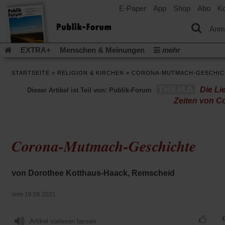
E-Paper
App
Shop
Abo
Ko
einem
neuen
Tab)
Anm
EXTRA+
Menschen & Meinungen
mehr
Religion & Kirchen
Politik & Gesellschaft
Leben & Kultur
STARTSEITE
»
RELIGION & KIRCHEN
»
CORONA-MUTMACH-GESCHIC
Aufstehen & Handeln
Rezensionen
Publik-Forum Archiv
Die Li
Dieser Artikel ist Teil von: Publik-Forum
EXTRA
Edition
Dossier
Weisheitsletter
Spiritletter
Zeiten von C
Newsletter
Veranstaltungen
Wir über uns
Leserinitiative Publik-Forum e.V.
Die Erderwärmung stopp
(Öffnet
(Öffnet
Urlaub und Nichtstun
Gefährlicher Reichtum
Krieg in Naho
Corona-Mutmach-Geschichte
in
in
(Öffnet
Gleichberechtigung
Künstliche Intelligenz
Was gibt Hoffn
einem
einem
in
neuen
neuen
(Öffnet
(Öf
Krieg und Frieden
Gott neu denken
Krieg in der Ukraine
einem
Tab)
Tab)
in
in
von Dorothee Kotthaus-Haack, Remscheid
neuen
Flucht und Migration
Video-Podcast »Veranstaltungen«
einem
ei
Tab)
neuen
ne
Podcast »Veranstaltungen«
Schriftgröße ändern:
vom 16.06.2021
Tab)
Ta
Artikel vorlesen lassen