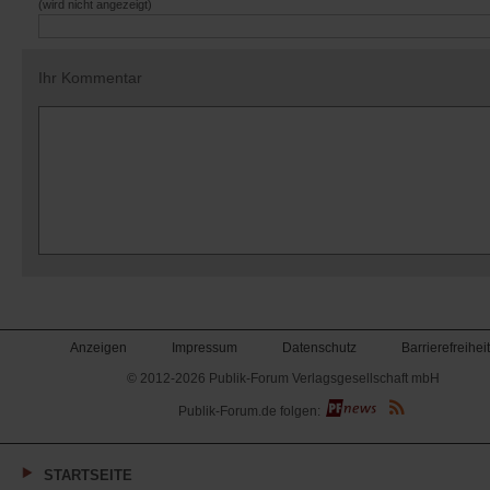
(wird nicht angezeigt)
Ihr Kommentar
Anzeigen
Impressum
Datenschutz
Barrierefreiheit
© 2012-2026 Publik-Forum Verlagsgesellschaft mbH
(Öffnet
Publik-Forum.de folgen:
in
einem
neuen
Tab)
STARTSEITE