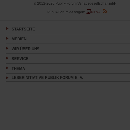
© 2012-2026 Publik-Forum Verlagsgesellschaft mbH
(Öffnet
Publik-Forum.de folgen:
in
einem
neuen
Tab)
STARTSEITE
MEDIEN
WIR ÜBER UNS
SERVICE
THEMA
LESERINITIATIVE PUBLIK-FORUM E. V.