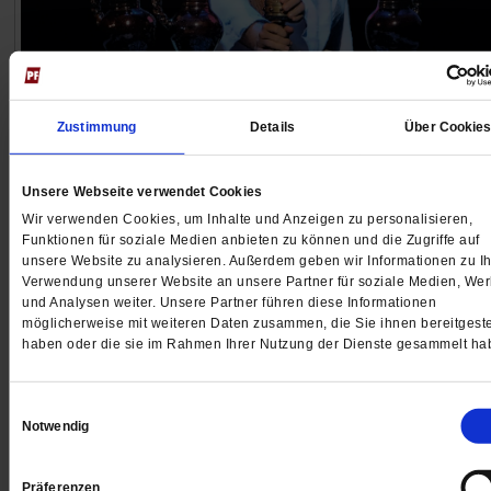
Richard Wagner und die Bayreuther Festspiele
Zustimmung
Details
Über Cookie
Und die Religion ward Oper
Richard Wagner wollte die »erhabensten Mysterien de
Unsere Webseite verwendet Cookies
Christentums« in Szene setzen. Vor 150 Jahren aber
Wir verwenden Cookies, um Inhalte und Anzeigen zu personalisieren,
machte er die Bayreuther Festspiele zum Wallfahrtsziel
Funktionen für soziale Medien anbieten zu können und die Zugriffe auf
seine eigene Gemeinde. Derzeit zelebrieren die Spiele
unsere Website zu analysieren. Außerdem geben wir Informationen zu Ih
Verwendung unserer Website an unsere Partner für soziale Medien, We
Jubiläum.
/mehr
und Analysen weiter. Unsere Partner führen diese Informationen
von
Paul Kreiner
möglicherweise mit weiteren Daten zusammen, die Sie ihnen bereitgeste
haben oder die sie im Rahmen Ihrer Nutzung der Dienste gesammelt ha
Einwilligungsauswahl
Notwendig
Präferenzen