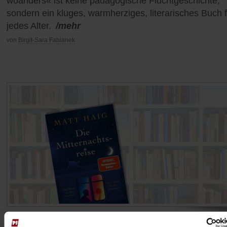
woanders« ist keine pädagogische Fluchtgeschichte,
sondern ein kluges, warmherziges, literarisches Buch f
jedes Alter.
/mehr
von
Birgit-Sara Fabianek
Literaturtipp: Die Mitternachtsreise