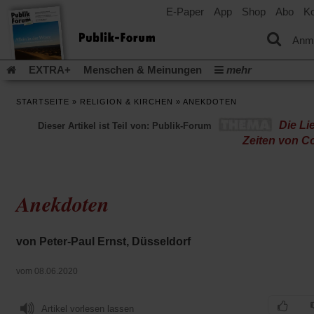
E-Paper
App
Shop
Abo
Ko
einem
neuen
Tab)
Anm
EXTRA+
Menschen & Meinungen
mehr
Religion & Kirchen
Politik & Gesellschaft
Leben & Kultur
STARTSEITE
»
RELIGION & KIRCHEN
»
ANEKDOTEN
Aufstehen & Handeln
Rezensionen
Publik-Forum Archiv
Die Li
Dieser Artikel ist Teil von: Publik-Forum
EXTRA
Edition
Dossier
Weisheitsletter
Spiritletter
Zeiten von C
Newsletter
Veranstaltungen
Wir über uns
Leserinitiative Publik-Forum e.V.
Die Erderwärmung stopp
(Öffnet
(Öffnet
Urlaub und Nichtstun
Gefährlicher Reichtum
Krieg in Naho
Anekdoten
in
in
(Öffnet
Gleichberechtigung
Künstliche Intelligenz
Was gibt Hoffn
einem
einem
in
neuen
neuen
(Öffnet
(Öf
Krieg und Frieden
Gott neu denken
Krieg in der Ukraine
einem
Tab)
Tab)
in
in
von Peter-Paul Ernst, Düsseldorf
neuen
Flucht und Migration
Video-Podcast »Veranstaltungen«
einem
ei
Tab)
neuen
ne
Podcast »Veranstaltungen«
Schriftgröße ändern:
vom 08.06.2020
Tab)
Ta
Artikel vorlesen lassen