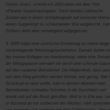
Günter Grass, schrieb ich 2003 eines mit dem Titel
»Pikante Sauerkrautsuppe«. Darin werden zahlreiche
Zutaten wie in einem Schöpfungsakt auf ironische Weise
einem Suppentopf zu schäumender Wut aufgekocht, zu
Schluss dann aber schweigend aufgegessen.
3. 2005 folgte eine szenische Erinnerung an meine lange
zurückliegende Werkzeugmacherlehre. Damals buhlte ic
bei meinen Kollegen um Anerkennung, nahm eine Tomate
der Mittagspause und warf sie durch eine schmale Gass
auf den sauberen Betriebshof. Die Möglichkeit, dass je
von dem Ding getroffen werden könnte, war gering. Wie 
Schicksal es aber wollte, kam in diesem Moment mein
Betriebsleiter schnellen Schrittes in die Durchfahrt und
wurde voll auf der Brust getroffen. Weil er in Eile war, ra
er fluchend an mir vorbei mit den Worten: »Wir sprechen
uns morgen!« Ich rechnete mit dem Schlimmsten, aber e