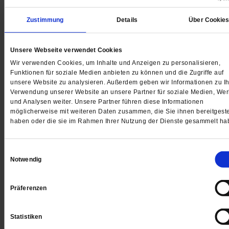
Nachtzug durchs Leben
Zustimmung
Details
Über Cookie
In »Die Mitternachtsreise« schickt Matt Haig seinen
Protagonisten auf eine letzte Reise durch Erinnerung,
Unsere Webseite verwendet Cookies
Liebe, Verlust und all das, was Menschen oft erst zu s
Wir verwenden Cookies, um Inhalte und Anzeigen zu personalisieren,
verstehen.
/mehr
Funktionen für soziale Medien anbieten zu können und die Zugriffe auf
von
Daniela Ordowski
unsere Website zu analysieren. Außerdem geben wir Informationen zu Ih
Verwendung unserer Website an unsere Partner für soziale Medien, We
und Analysen weiter. Unsere Partner führen diese Informationen
möglicherweise mit weiteren Daten zusammen, die Sie ihnen bereitgeste
haben oder die sie im Rahmen Ihrer Nutzung der Dienste gesammelt ha
Einwilligungsauswahl
Notwendig
Präferenzen
Statistiken