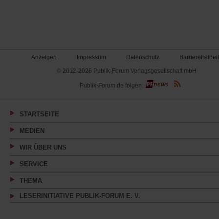
Anzeigen
Impressum
Datenschutz
Barrierefreiheit
© 2012-2026 Publik-Forum Verlagsgesellschaft mbH
(Öffnet
Publik-Forum.de folgen:
in
einem
neuen
Tab)
STARTSEITE
MEDIEN
WIR ÜBER UNS
SERVICE
THEMA
LESERINITIATIVE PUBLIK-FORUM E. V.