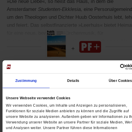
»Die neue Liebe«, so heißt das Haus, in dem die
Amsterdamer
Studenten-Ekklesia,
eine Personalgemein
um den Theologen und Dichter Huub Oosterhuis lebt, leh
und feiert. Das selbstfinanzierte »Leerhuis« bietet Heima
für eine neue, bewegende Kirchenmusik, für
Gottesdienstfeiern – und für aktuelle Kapitalismuskritik.
Gedruckt + Digital
Zustimmung
Details
Über Cookie
Unsere Webseite verwendet Cookies
Jetzt für 5 € testen
Wir verwenden Cookies, um Inhalte und Anzeigen zu personalisieren,
Funktionen für soziale Medien anbieten zu können und die Zugriffe auf
unsere Website zu analysieren. Außerdem geben wir Informationen zu Ih
Verwendung unserer Website an unsere Partner für soziale Medien, We
und Analysen weiter. Unsere Partner führen diese Informationen