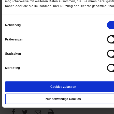
möglicherweise mit weiteren Daten zusammen, die Sie ihnen bereitgeste
haben oder die sie im Rahmen Ihrer Nutzung der Dienste gesammelt ha
Digital
Einwilligungsauswahl
Notwendig
Präferenzen
Jetzt für 1 € testen
Statistiken
Marketing
Sie haben bereits ein
-Abo?
Hier anmelden
Cookies zulassen
Datum der Erstveröffentlichung: 21.12.2012
Nur notwendige Cookies