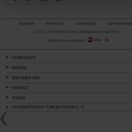
Anzeigen
Impressum
Datenschutz
Barrierefreiheit
© 2012-2026 Publik-Forum Verlagsgesellschaft mbH
(Öffnet
Publik-Forum.de folgen:
in
einem
neuen
Tab)
STARTSEITE
MEDIEN
WIR ÜBER UNS
SERVICE
THEMA
LESERINITIATIVE PUBLIK-FORUM E. V.