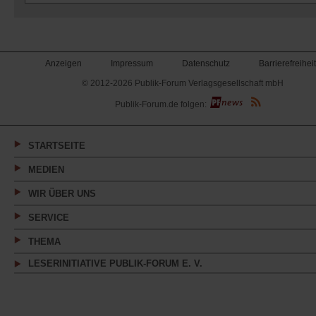
Anzeigen
Impressum
Datenschutz
Barrierefreiheit
© 2012-2026 Publik-Forum Verlagsgesellschaft mbH
(Öffnet
Publik-Forum.de folgen:
in
einem
neuen
Tab)
STARTSEITE
MEDIEN
WIR ÜBER UNS
SERVICE
THEMA
LESERINITIATIVE PUBLIK-FORUM E. V.