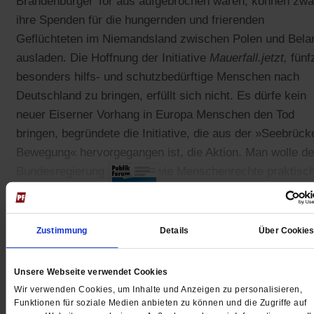
Brandenburger Tor aus aufgebrochen waren, können zwa
ihre Spenden für die hungernden und frierenden
Geflüchteten im Niemandsland zwischen Polen und Bela
ausladen. Die Hoffnung der Initiative
Mauerfall.jetzt,
fünf
besonders hilfs- und schutzbedürftige Menschen nach
Deutschland zu bringen, erfüllt sich nicht. Es dürfe kein
neuer Eiserner Vorhang in Europa Menschen den Tod
bringen, begründete die Initiative, die aus der »Seebrück
Bewegung« hervorgegangen ist, die Aktion. Man wolle de
Bundesregierung zeigen, »wie Menschenrechte praktisc
umgesetzt werden«.
Zustimmung
Details
Über Cookie
Gedruckt + Digital
Unsere Webseite verwendet Cookies
Wir verwenden Cookies, um Inhalte und Anzeigen zu personalisieren,
Funktionen für soziale Medien anbieten zu können und die Zugriffe auf