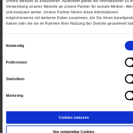
unsere Website zu analysieren. Außerdem geben wir Informationen zu Ih
Verwendung unserer Website an unsere Partner für soziale Medien, We
Jetzt für 5 € testen
und Analysen weiter. Unsere Partner führen diese Informationen
möglicherweise mit weiteren Daten zusammen, die Sie ihnen bereitgeste
haben oder die sie im Rahmen Ihrer Nutzung der Dienste gesammelt ha
Einwilligungsauswahl
Notwendig
Digital
Präferenzen
Statistiken
Jetzt für 1 € testen
Marketing
Cookies zulassen
Sie haben bereits ein
-Abo?
Hier anmelden
Nur notwendige Cookies