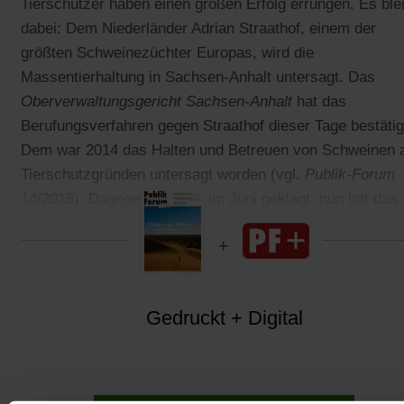
Tierschützer haben einen großen Erfolg errungen. Es blei
dabei: Dem Niederländer Adrian Straathof, einem der
größten Schweinezüchter Europas, wird die
Massentierhaltung in Sachsen-Anhalt untersagt. Das
Oberverwaltungsgericht Sachsen-Anhalt
hat das
Berufungsverfahren gegen Straathof dieser Tage bestätig
Dem war 2014 das Halten und Betreuen von Schweinen 
Tierschutzgründen untersagt worden (vgl.
Publik-Forum
14/2016). Dagegen hatte er im Juni geklagt, nun hat das
Gericht den Beschluss aus dem Jahr 2014 bestätigt.
Gedruckt + Digital