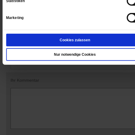
Statistiken
Datum der Erstveröffentlichung: 18.11.2016
Marketing
Cookies zulassen
Kommentare und Leserbriefe
Nur notwendige Cookies
Ihre E-Mailadresse:
(wird nicht angezeigt)
Ihr Kommentar