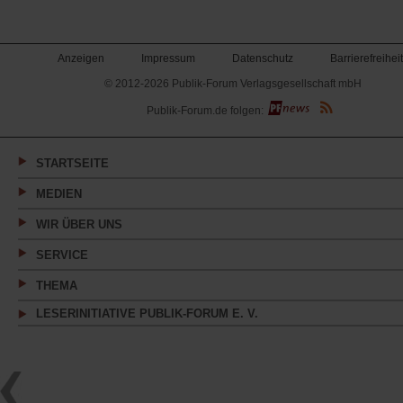
Anzeigen
Impressum
Datenschutz
Barrierefreiheit
© 2012-2026 Publik-Forum Verlagsgesellschaft mbH
(Öffnet
Publik-Forum.de folgen:
in
einem
neuen
Tab)
STARTSEITE
MEDIEN
WIR ÜBER UNS
SERVICE
THEMA
LESERINITIATIVE PUBLIK-FORUM E. V.