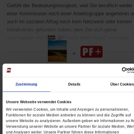
Gefühl der Bedeutungslosigkeit, weil Sie beruflich weder
einer Kommission noch einer Arbeitsgruppe angehören u
auch im sozialen Alltag noch kein Netzwerk oder keinen
Initiativkreis gefunden haben, dem Sie sich gerne
anschließen würden. Das macht Ihnen Angst und raubt
Ihnen die Lebensfreude.
Gedruckt + Digital
Zustimmung
Details
Über Cookie
Unsere Webseite verwendet Cookies
Jetzt für 5 € testen
Wir verwenden Cookies, um Inhalte und Anzeigen zu personalisieren,
Funktionen für soziale Medien anbieten zu können und die Zugriffe auf
unsere Website zu analysieren. Außerdem geben wir Informationen zu Ih
Verwendung unserer Website an unsere Partner für soziale Medien, We
und Analysen weiter. Unsere Partner führen diese Informationen