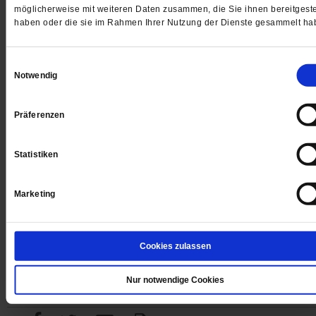
möglicherweise mit weiteren Daten zusammen, die Sie ihnen bereitgeste
haben oder die sie im Rahmen Ihrer Nutzung der Dienste gesammelt ha
Digital
Einwilligungsauswahl
Notwendig
Präferenzen
Jetzt für 1 € testen
Statistiken
Marketing
Sie haben bereits ein
-Abo?
Hier anmelden
Cookies zulassen
Nur notwendige Cookies
Datum der Erstveröffentlichung: 18.11.2011