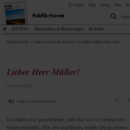
E-Paper
App
Shop
Abo
Ko
einem
neuen
Tab)
Anm
EXTRA+
Menschen & Meinungen
mehr
Religion & Kirchen
Politik & Gesellschaft
Leben & Kultur
STARTSEITE
»
PUBLIK-FORUM 22/2011
»
LIEBER HERR MÜLLER!
Aufstehen & Handeln
Rezensionen
Publik-Forum Archiv
EXTRA
Edition
Dossier
Weisheitsletter
Spiritletter
Newsletter
Veranstaltungen
Wir über uns
Lieber Herr Müller!
Leserinitiative Publik-Forum e.V.
Die Erderwärmung stopp
(Öffnet
(Öffnet
Urlaub und Nichtstun
Gefährlicher Reichtum
Krieg in Naho
in
in
(Öffnet
Gleichberechtigung
Künstliche Intelligenz
Was gibt Hoffn
vom 04.05.2012
einem
einem
in
neuen
neuen
(Öffnet
(Öf
Krieg und Frieden
Gott neu denken
Krieg in der Ukraine
einem
Tab)
Tab)
in
in
neuen
Artikel vorlesen lassen
Flucht und Migration
Video-Podcast »Veranstaltungen«
einem
ei
Tab)
neuen
ne
Podcast »Veranstaltungen«
Schriftgröße ändern:
Tab)
Ta
Sie haben mir geschrieben, weil Sie sich in seelischen
Nöten befinden. Wie Sie ausführen, leiden Sie an einem