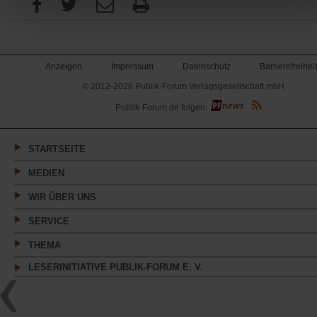
Anzeigen
Impressum
Datenschutz
Barrierefreiheit
© 2012-2026 Publik-Forum Verlagsgesellschaft mbH
(Öffnet
Publik-Forum.de folgen:
in
einem
neuen
Tab)
STARTSEITE
MEDIEN
WIR ÜBER UNS
SERVICE
THEMA
LESERINITIATIVE PUBLIK-FORUM E. V.