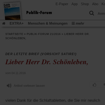
E-Paper
App
Shop
Abo
Ko
einem
neuen
Tab)
Anm
EXTRA+
Menschen & Meinungen
mehr
Religion & Kirchen
Politik & Gesellschaft
Leben & Kultur
STARTSEITE
»
PUBLIK-FORUM 21/2016
»
LIEBER HERR DR.
Aufstehen & Handeln
Rezensionen
Publik-Forum Archiv
SCHÖNLEBEN,
EXTRA
Edition
Dossier
Weisheitsletter
Spiritletter
Newsletter
Veranstaltungen
Wir über uns
DER LETZTE BRIEF (VORSICHT SATIRE!)
Leserinitiative Publik-Forum e.V.
Die Erderwärmung stopp
Lieber Herr Dr. Schönleben,
(Öffnet
(Öffnet
Urlaub und Nichtstun
Gefährlicher Reichtum
Krieg in Naho
in
in
(Öffnet
Gleichberechtigung
Künstliche Intelligenz
Was gibt Hoffn
einem
einem
in
vom 04.11.2016
neuen
neuen
(Öffnet
(Öf
Krieg und Frieden
Gott neu denken
Krieg in der Ukraine
einem
Tab)
Tab)
in
in
neuen
Flucht und Migration
Video-Podcast »Veranstaltungen«
einem
ei
Artikel vorlesen lassen
Tab)
neuen
ne
Podcast »Veranstaltungen«
Schriftgröße ändern:
Tab)
Ta
vielen Dank für die Schlaftabletten, die Sie mir neulich