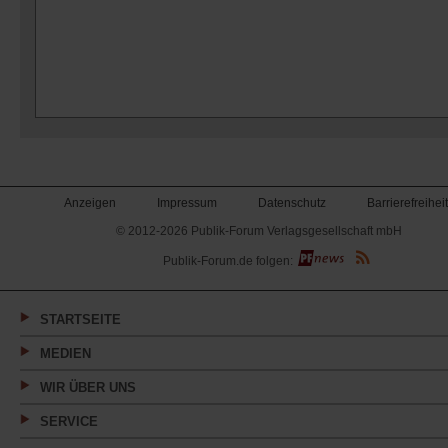
Anzeigen
Impressum
Datenschutz
Barrierefreiheit
© 2012-2026 Publik-Forum Verlagsgesellschaft mbH
(Öffnet
Publik-Forum.de folgen:
in
einem
neuen
Tab)
STARTSEITE
MEDIEN
WIR ÜBER UNS
SERVICE