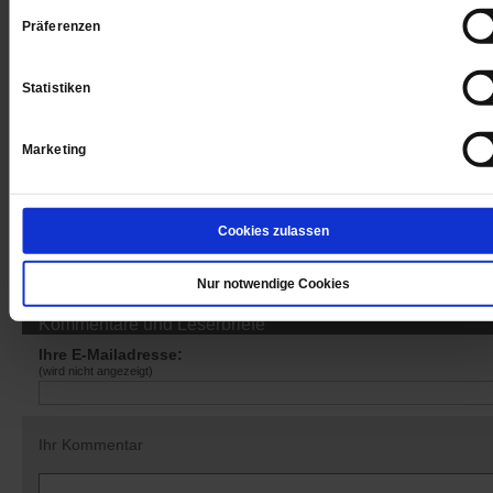
Präferenzen
Sie haben bereits ein
-Abo?
Hier anmelden
Statistiken
Marketing
Datum der Erstveröffentlichung: 04.11.2016
Cookies zulassen
Nur notwendige Cookies
Kommentare und Leserbriefe
Ihre E-Mailadresse:
(wird nicht angezeigt)
Ihr Kommentar