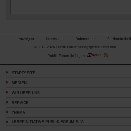
Anzeigen
Impressum
Datenschutz
Barrierefreiheit
© 2012-2026 Publik-Forum Verlagsgesellschaft mbH
(Öffnet
Publik-Forum.de folgen:
in
einem
neuen
Tab)
STARTSEITE
MEDIEN
WIR ÜBER UNS
SERVICE
THEMA
LESERINITIATIVE PUBLIK-FORUM E. V.