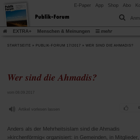
E-Paper
App
Shop
Abo
Ko
einem
neuen
Tab)
Anm
EXTRA+
Menschen & Meinungen
mehr
Religion & Kirchen
Politik & Gesellschaft
Leben & Kultur
STARTSEITE
»
PUBLIK-FORUM 17/2017
»
WER SIND DIE AHMADIS?
Aufstehen & Handeln
Rezensionen
Publik-Forum Archiv
EXTRA
Edition
Dossier
Weisheitsletter
Spiritletter
Newsletter
Veranstaltungen
Wir über uns
Wer sind die Ahmadis?
Leserinitiative Publik-Forum e.V.
Die Erderwärmung stopp
(Öffnet
(Öffnet
Urlaub und Nichtstun
Gefährlicher Reichtum
Krieg in Naho
in
in
(Öffnet
Gleichberechtigung
Künstliche Intelligenz
Was gibt Hoffn
vom 08.09.2017
einem
einem
in
neuen
neuen
(Öffnet
(Öf
Krieg und Frieden
Gott neu denken
Krieg in der Ukraine
einem
Tab)
Tab)
in
in
neuen
Artikel vorlesen lassen
Flucht und Migration
Video-Podcast »Veranstaltungen«
einem
ei
Tab)
neuen
ne
Podcast »Veranstaltungen«
Schriftgröße ändern:
Tab)
Ta
Anders als der Mehrheitsislam sind die Ahmadis
»kirchenförmig« organisiert: in Gemeinden, in Mitglieder,