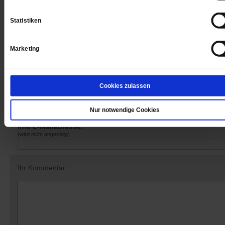
Sie haben bereits ein
-Abo?
Hier anmelden
Statistiken
Marketing
Datum der Erstveröffentlichung: 08.09.2017
Cookies zulassen
Nur notwendige Cookies
Kommentare und Leserbriefe
Ihre E-Mailadresse:
(wird nicht angezeigt)
Ihr Kommentar