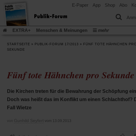
E-Paper
App
Shop
Abo
Ko
einem
neuen
Tab)
Anm
EXTRA+
Menschen & Meinungen
mehr
Religion & Kirchen
Politik & Gesellschaft
Leben & Kultur
STARTSEITE
»
PUBLIK-FORUM 17/2013
»
FÜNF TOTE HÄHNCHEN PR
Aufstehen & Handeln
Rezensionen
Publik-Forum Archiv
SEKUNDE
EXTRA
Edition
Dossier
Weisheitsletter
Spiritletter
Newsletter
Veranstaltungen
Wir über uns
Fünf tote Hähnchen pro Sekunde
Leserinitiative Publik-Forum e.V.
Die Erderwärmung stopp
(Öffnet
(Öffnet
Urlaub und Nichtstun
Gefährlicher Reichtum
Krieg in Naho
in
in
(Öffnet
Gleichberechtigung
Künstliche Intelligenz
Was gibt Hoffn
Die Kirchen treten für die Bewahrung der Schöpfung ein
einem
einem
in
neuen
neuen
(Öffnet
(Öf
Krieg und Frieden
Gott neu denken
Krieg in der Ukraine
Doch was heißt das im Konflikt um einen Schlachthof? 
einem
Tab)
Tab)
in
in
neuen
Flucht und Migration
Video-Podcast »Veranstaltungen«
Fall Wietze
einem
ei
Tab)
neuen
ne
Podcast »Veranstaltungen«
Schriftgröße ändern:
Tab)
Ta
Gunhild Seyfert
von
vom 13.09.2013