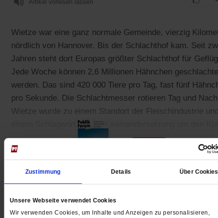
Artikel vorlesen lassen
Wietze war eine ganz normale Gemeinde, vierzig Kilome
nördlich von Hannover. Bis der Schlachthof kam. Seit zw
Jahren steht dort Europas größter Schlachthof für Geflüg
Jede Woche können 2,6 Millionen Hähnchen geschlachte
werden. Das sind 420 000 Tiere pro Tag, fast fünf Hähnc
pro Sekunde. Die Schlachtmesser rotieren Tag und Nach
Wietze wurde zu einem Standort der Fleischindustrie un
einem Schlagwort in der Auseinandersetzung um den Ku
der Landwirtschaft.
Zustimmung
Details
Über Cookie
Gedruckt + Digital
Unsere Webseite verwendet Cookies
Wir verwenden Cookies, um Inhalte und Anzeigen zu personalisieren,