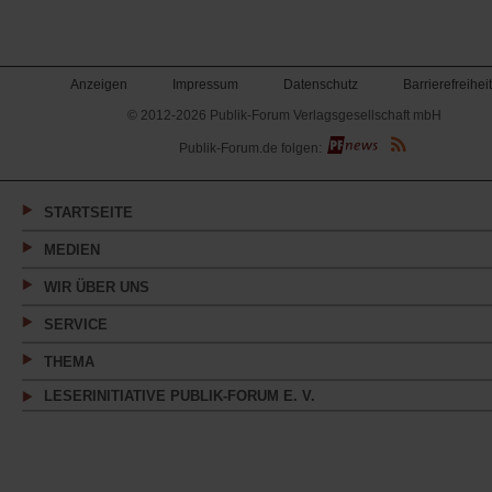
Anzeigen
Impressum
Datenschutz
Barrierefreiheit
© 2012-2026 Publik-Forum Verlagsgesellschaft mbH
(Öffnet
Publik-Forum.de folgen:
in
einem
neuen
Tab)
STARTSEITE
MEDIEN
WIR ÜBER UNS
SERVICE
THEMA
LESERINITIATIVE PUBLIK-FORUM E. V.