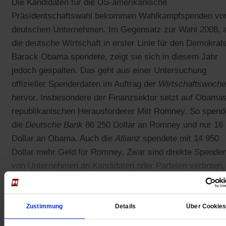
Die Kandidaten für die US-amerikanische
Präsidentschaftswahl bekommen Wahlkampfspenden vo
deutschen Unternehmen. Im Gegensatz zur Wahl 2008, a
die deutsche Wirtschaft in erster Linie für den Demokrat
Barack Obama spendete, zeigt sie sich in diesem Jahr
jedoch gespalten. Das geht aus einer Untersuchung
offizieller Spenderdaten im Auftrag der
Wirtschaftswoche
hervor. Insbesondere der Finanzsektor setzt auf Obama
republikanischen Herausforderer Mitt Romney. So spend
die
Deutsche Bank
86 250 Dollar an Romney und nur 16
Dollar an Obama. Auch die
Allianz
spendete mit 14 950
Dollar mehr Geld für Romney. Zwar sind direkte Spende
von Unternehmen an Kandidaten oder Parteien verboten,
jedoch kann diese Regelung über die Gründung von
Politischen Aktionskomitees
(PAC) umgangen werden.
Zustimmung
Details
Über Cookie