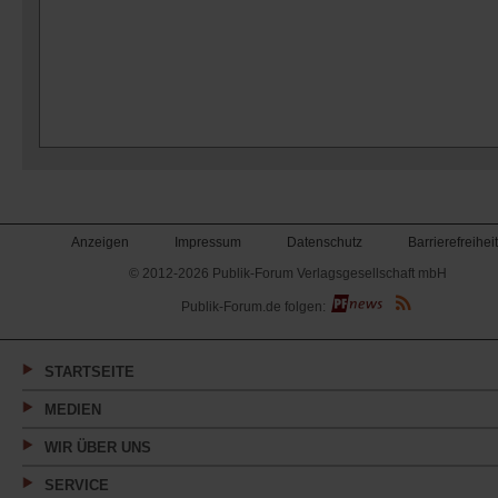
Anzeigen
Impressum
Datenschutz
Barrierefreiheit
© 2012-2026 Publik-Forum Verlagsgesellschaft mbH
(Öffnet
Publik-Forum.de folgen:
in
einem
neuen
Tab)
STARTSEITE
MEDIEN
WIR ÜBER UNS
SERVICE