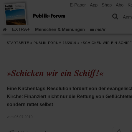
E-Paper
App
Shop
Abo
Ko
einem
neuen
Tab)
Anm
EXTRA+
Menschen & Meinungen
mehr
Religion & Kirchen
Politik & Gesellschaft
Leben & Kultur
STARTSEITE
»
PUBLIK-FORUM 13/2019
»
»SCHICKEN WIR EIN SCHIFF
Aufstehen & Handeln
Rezensionen
Publik-Forum Archiv
EXTRA
Edition
Dossier
Weisheitsletter
Spiritletter
Newsletter
Veranstaltungen
Wir über uns
»Schicken wir ein Schiff!«
Leserinitiative Publik-Forum e.V.
Die Erderwärmung stopp
(Öffnet
(Öffnet
Urlaub und Nichtstun
Gefährlicher Reichtum
Krieg in Naho
in
in
(Öffnet
Gleichberechtigung
Künstliche Intelligenz
Was gibt Hoffn
Eine Kirchentags-Resolution fordert von der evangelis
einem
einem
in
neuen
neuen
(Öffnet
(Öf
Krieg und Frieden
Gott neu denken
Krieg in der Ukraine
Kirche: Finanziert nicht nur die Rettung von Geflüchtete
einem
Tab)
Tab)
in
in
neuen
Flucht und Migration
Video-Podcast »Veranstaltungen«
sondern rettet selbst
einem
ei
Tab)
neuen
ne
Podcast »Veranstaltungen«
Schriftgröße ändern:
Tab)
Ta
vom 05.07.2019