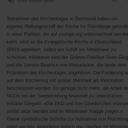
Artikel vorlesen lassen
Teilnehmer des Kirchentages in Dortmund haben ein
eigenes Rettungsschiff der Kirche für Flüchtlinge geforde
In einer Petition, die auf
change.org
unterzeichnet werde
kann, wird an die
Evangelische Kirche in Deutschland
(EKD) appelliert, selbst ein Schiff ins Mittelmeer zu
schicken. Initiatoren sind der Grünen-Politiker Sven Gie
und die Juristin Beatrice von Weizsäcker, die beide dem
Präsidium des Kirchentages angehören. Die Forderung w
auf dem Kirchentag mit großer Mehrheit als Resolution
beschlossen worden. Es genüge nicht mehr, die Arbeit d
NGOs bei der Seenotrettung finanziell zu unterstützen,
erklärte Giegold. »Die EKD und ihre Gliedkirchen müsse
selbst aktiv werden und im Mittelmeer Flagge zeigen.«
Kleine symbolische Schritte zur Aufnahme von Flüchtlin
seien wichtig, beendeten jedoch das Sterben im Mittelme