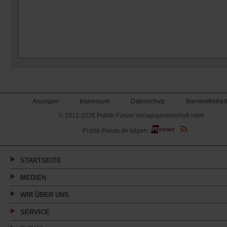
Anzeigen
Impressum
Datenschutz
Barrierefreiheit
© 2012-2026 Publik-Forum Verlagsgesellschaft mbH
(Öffnet
Publik-Forum.de folgen:
in
einem
neuen
Tab)
STARTSEITE
MEDIEN
WIR ÜBER UNS
SERVICE