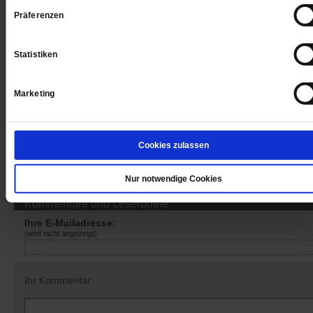
Präferenzen
Sie haben bereits ein
-Abo?
Hier anmelden
Statistiken
Marketing
Datum der Erstveröffentlichung: 10.06.2016
Cookies zulassen
Nur notwendige Cookies
Kommentare und Leserbriefe
Ihre E-Mailadresse:
(wird nicht angezeigt)
Ihr Kommentar