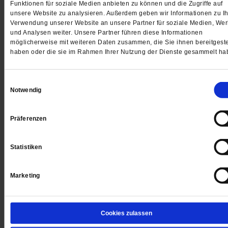
Funktionen für soziale Medien anbieten zu können und die Zugriffe auf
unsere Website zu analysieren. Außerdem geben wir Informationen zu Ih
Verwendung unserer Website an unsere Partner für soziale Medien, We
Kölner Dom
und Analysen weiter. Unsere Partner führen diese Informationen
Beten umsonst
möglicherweise mit weiteren Daten zusammen, die Sie ihnen bereitgeste
haben oder die sie im Rahmen Ihrer Nutzung der Dienste gesammelt ha
Die meistbesuchte Sehenswürdigkeit in Deutschland
verlangt von Touristen künftig eine Eintrittsgebühr.
/m
Einwilligungsauswahl
Notwendig
Präferenzen
Statistiken
Marketing
Cookies zulassen