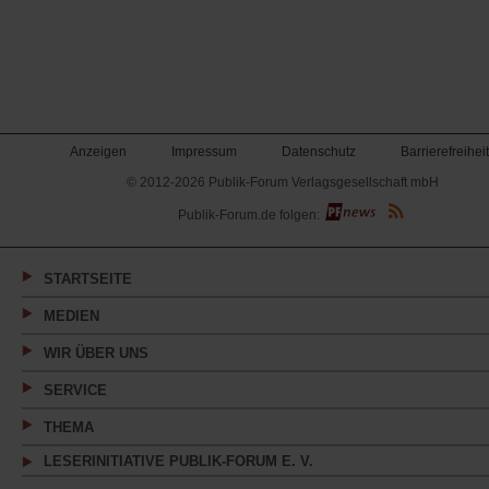
Anzeigen
Impressum
Datenschutz
Barrierefreiheit
© 2012-2026 Publik-Forum Verlagsgesellschaft mbH
(Öffnet
Publik-Forum.de folgen:
in
einem
neuen
Tab)
STARTSEITE
MEDIEN
WIR ÜBER UNS
SERVICE
THEMA
LESERINITIATIVE PUBLIK-FORUM E. V.