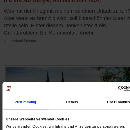
Was hat der Krieg mit meinem schönen Urlaub zu tun
Aber wenn es brenzlig wird, soll bitteschön der Staat z
Stelle sein. Hinter diesem Denken steckt ein
Grundproblem. Ein Kommentar.
/mehr
von
Michael Schrom
Zustimmung
Details
Über Cookie
Unsere Webseite verwendet Cookies
Wir verwenden Cookies, um Inhalte und Anzeigen zu personalisieren,