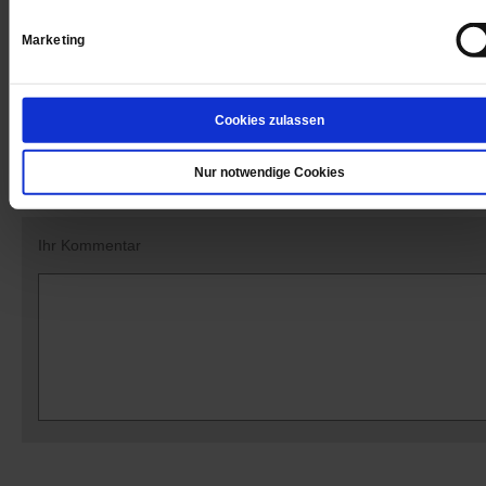
Datum der Erstveröffentlichung: 11.05.2018
Marketing
Cookies zulassen
Kommentare und Leserbriefe
Ihre E-Mailadresse:
Nur notwendige Cookies
(wird nicht angezeigt)
Ihr Kommentar