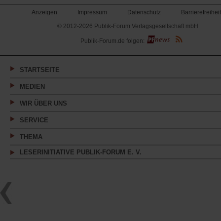
Anzeigen
Impressum
Datenschutz
Barrierefreiheit
© 2012-2026 Publik-Forum Verlagsgesellschaft mbH
(Öffnet
Publik-Forum.de folgen:
in
einem
neuen
Tab)
STARTSEITE
MEDIEN
WIR ÜBER UNS
SERVICE
THEMA
LESERINITIATIVE PUBLIK-FORUM E. V.