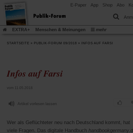
E-Paper
App
Shop
Abo
Ko
einem
neuen
Tab)
Anm
EXTRA+
Menschen & Meinungen
mehr
Religion & Kirchen
Politik & Gesellschaft
Leben & Kultur
STARTSEITE
»
PUBLIK-FORUM 09/2018
»
INFOS AUF FARSI
Aufstehen & Handeln
Rezensionen
Publik-Forum Archiv
EXTRA
Edition
Dossier
Weisheitsletter
Spiritletter
Newsletter
Veranstaltungen
Wir über uns
Infos auf Farsi
(Öff
Leserinitiative Publik-Forum e.V.
Urlaub und Nichtstun
in
(Öffnet
(Öffnet
Gefährlicher Reichtum
Krieg in Nahost
Gleichberechtigun
ein
in
in
neu
(Öffnet
(Öffnet
Künstliche Intelligenz
Was gibt Hoffnung?
Krieg und Fried
vom 11.05.2018
einem
einem
Tab)
in
in
neuen
neuen
(Öffnet
Gott neu denken
Krieg in der Ukraine
Flucht und Migration
einem
einem
Tab)
Tab)
in
_______________
neuen
neuen
Artikel vorlesen lassen
einem
Tab)
Tab)
Video-Podcast »Veranstaltungen«
Podcast »Veranstaltungen
neuen
Tab)
Schriftgröße ändern:
Wer als Geflüchteter neu nach Deutschland kommt, hat
viele Fragen. Das digitale Handbuch
handbookgermany.