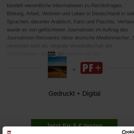
bündelt wesentliche Informationen zu Rechtsfragen,
Bildung, Arbeit, Wohnen und Leben in Deutschland in si
Sprachen, darunter Arabisch, Farsi und Paschtu. Verfass
wurde es von geflüchteten Journalisten im Auftrag des
Journalisten-Netzwerks
Neue deutsche Medienmacher
. 
verstehen sich als »digitale Verwandtschaft der
Geflüchteten«, die auf Augenhöhe mit den
Neuzugewanderten kommunizieren.
Gedruckt + Digital
Jetzt für 5 € testen