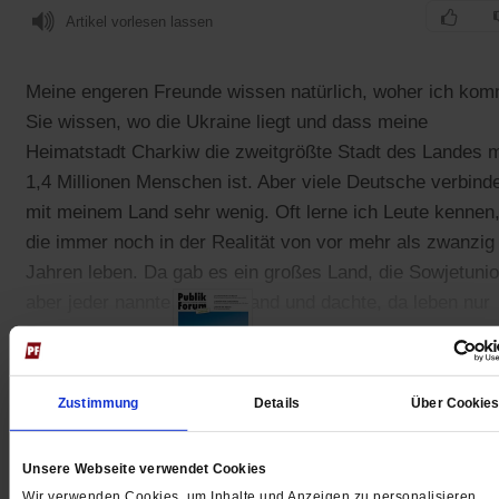
Artikel vorlesen lassen
Meine engeren Freunde wissen natürlich, woher ich kom
Sie wissen, wo die Ukraine liegt und dass meine
Heimatstadt Charkiw die zweitgrößte Stadt des Landes m
1,4 Millionen Menschen ist. Aber viele Deutsche verbind
mit meinem Land sehr wenig. Oft lerne ich Leute kennen
die immer noch in der Realität von vor mehr als zwanzig
Jahren leben. Da gab es ein großes Land, die Sowjetunio
aber jeder nannte es Russland und dachte, da leben nur
Russen.
Zustimmung
Details
Über Cookie
Gedruckt + Digital
Unsere Webseite verwendet Cookies
Wir verwenden Cookies, um Inhalte und Anzeigen zu personalisieren,