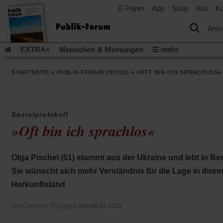
E-Paper
App
Shop
Abo
Ko
einem
neuen
Tab)
Anm
EXTRA+
Menschen & Meinungen
mehr
Religion & Kirchen
Politik & Gesellschaft
Leben & Kultur
STARTSEITE
»
PUBLIK-FORUM 09/2015
»
»OFT BIN ICH SPRACHLOS«
Aufstehen & Handeln
Rezensionen
Publik-Forum Archiv
EXTRA
Edition
Dossier
Weisheitsletter
Spiritletter
Newsletter
Veranstaltungen
Wir über uns
Sozialprotokoll
Leserinitiative Publik-Forum e.V.
Die Erderwärmung stopp
»Oft bin ich sprachlos«
(Öffnet
(Öffnet
Urlaub und Nichtstun
Gefährlicher Reichtum
Krieg in Naho
in
in
(Öffnet
Gleichberechtigung
Künstliche Intelligenz
Was gibt Hoffn
einem
einem
in
Olga Pischel (51) stammt aus der Ukraine und lebt in Ber
neuen
neuen
(Öffnet
(Öf
Krieg und Frieden
Gott neu denken
Krieg in der Ukraine
einem
Tab)
Tab)
in
in
Sie wünscht sich mehr Verständnis für die Lage in ihre
neuen
Flucht und Migration
Video-Podcast »Veranstaltungen«
einem
ei
Tab)
Herkunftsland
neuen
ne
Podcast »Veranstaltungen«
Schriftgröße ändern:
Tab)
Ta
Gemma Pörzgen
von
vom 08.05.2015