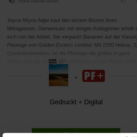
Artikel vorlesen lassen
Joyce Afiyoo Adjei kaut den letzten Bissen ihres
Mittagessen. Gemeinsam mit einigen Kolleginnen erholt 
sich von der Arbeit. Sie verpackt Bananen auf der
Kasun
Plantage
von
Golden Exotics Limited
. Mit 2200 Hektar, 2
Quadratkilometern, ist die Plantage die größte in ganz
Ghana und der wichtigste Arbeitgeber in der Region östli
der Hauptstadt Accra.
Gedruckt + Digital
Jetzt für 5 € testen