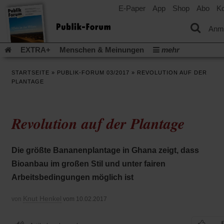
E-Paper
App
Shop
Abo
Ko
einem
neuen
Tab)
Anm
EXTRA+
Menschen & Meinungen
mehr
Religion & Kirchen
Politik & Gesellschaft
Leben & Kultur
STARTSEITE
»
PUBLIK-FORUM 03/2017
»
REVOLUTION AUF DER
Aufstehen & Handeln
Rezensionen
Publik-Forum Archiv
PLANTAGE
EXTRA
Edition
Dossier
Weisheitsletter
Spiritletter
Newsletter
Veranstaltungen
Wir über uns
Revolution auf der Plantage
Leserinitiative Publik-Forum e.V.
Die Erderwärmung stopp
(Öffnet
(Öffnet
Urlaub und Nichtstun
Gefährlicher Reichtum
Krieg in Naho
in
in
(Öffnet
Gleichberechtigung
Künstliche Intelligenz
Was gibt Hoffn
Die größte Bananenplantage in Ghana zeigt, dass
einem
einem
in
neuen
neuen
(Öffnet
(Öf
Krieg und Frieden
Gott neu denken
Krieg in der Ukraine
Bioanbau im großen Stil und unter fairen
einem
Tab)
Tab)
in
in
neuen
Flucht und Migration
Video-Podcast »Veranstaltungen«
Arbeitsbedingungen möglich ist
einem
ei
Tab)
neuen
ne
Podcast »Veranstaltungen«
Schriftgröße ändern:
Tab)
Ta
Knut Henkel
von
vom 10.02.2017