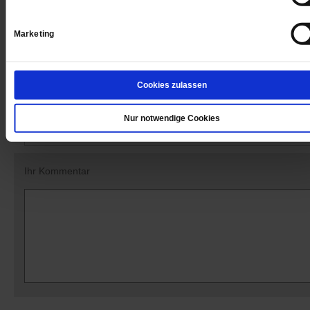
Datum der Erstveröffentlichung: 10.02.2017
Marketing
Cookies zulassen
Kommentare und Leserbriefe
Ihre E-Mailadresse:
Nur notwendige Cookies
(wird nicht angezeigt)
Ihr Kommentar