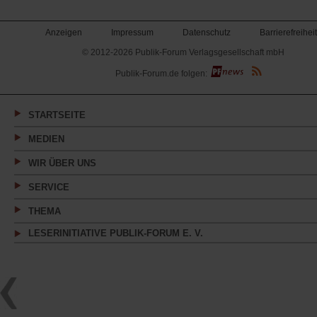
Anzeigen
Impressum
Datenschutz
Barrierefreiheit
© 2012-2026 Publik-Forum Verlagsgesellschaft mbH
(Öffnet
Publik-Forum.de folgen:
in
einem
neuen
Tab)
STARTSEITE
MEDIEN
WIR ÜBER UNS
SERVICE
THEMA
LESERINITIATIVE PUBLIK-FORUM E. V.