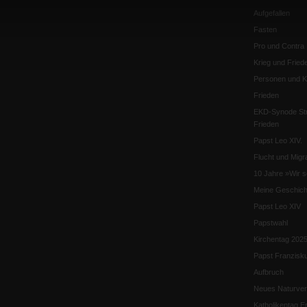
Aufgefallen
Fasten
Pro und Contra
Krieg und Fried
Personen und Ko
Frieden
EKD-Synode Str
Frieden
Papst Leo XIV.
Flucht und Migra
10 Jahre »Wir s
Meine Geschich
Papst Leo XIV
Papstwahl
Kirchentag 202
Papst Franzisk
Aufbruch
Neues Naturver
Katholikentag Er