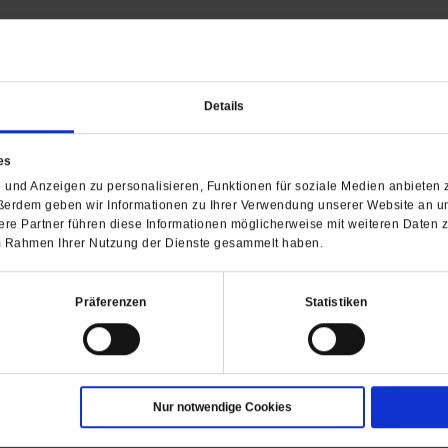
Barrierefreiheit
H
Details
WIR ÜBER UNS
SERVICE
THEMA
Redaktion
Abo
Gefährlicher Re
es
Herausgeberinnen und
Abo kündigen
Gottesfragen
Herausgeber
und Anzeigen zu personalisieren, Funktionen für soziale Medien anbieten z
Shop
Urlaub und Nich
Verlag
ßerdem geben wir Informationen zu Ihrer Verwendung unserer Website an un
Newsletter
Künstliche Intell
re Partner führen diese Informationen möglicherweise mit weiteren Daten 
Anzeigen
Gleichberechtig
 im Rahmen Ihrer Nutzung der Dienste gesammelt haben.
Kontakt
Personen und Ko
Pfingsten
Präferenzen
Statistiken
Leo XIV
Die Katastrophe
Pro & Contra
Katholikentag 
Was bleibt, wen
Nur notwendige Cookies
schwindet?
Ostern