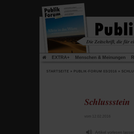
in
einem
neuen
Tab)
Die Zeitschrift, die für ei
kritisch • christlich • u
EXTRA+
Menschen & Meinungen
R
Rezensionen
Publik-Forum Archiv
EX
STARTSEITE
»
PUBLIK-FORUM 03/2016
»
SCHLU
Leserinitiative Publik-Forum e.V.
Die Er
Gleichberechtigung
Künstliche Intelligenz
Flucht und Migration
Video-Podcast »Ver
Schlussstein
vom 12.02.2016
Artikel vorlesen lasse