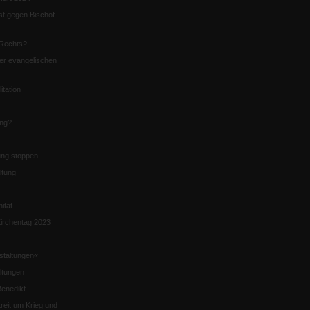
st gegen Bischof
Rechts?
er evangelischen
itation
ung?
ng stoppen
ltung
nität
irchentag 2023
staltungen«
ltungen
enedikt
eit um Krieg und