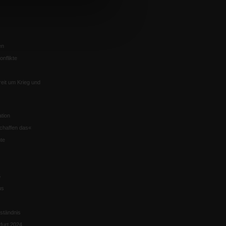
en
nflikte
eit um Krieg und
tion
chaffen das«
te
5
us
ständnis
furt 2024