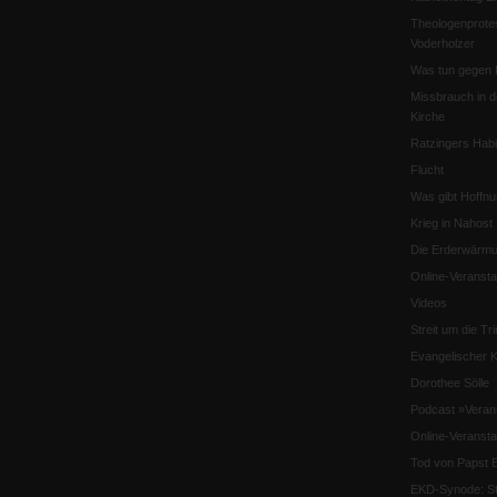
Theologenprote
Voderholzer
Was tun gegen 
Missbrauch in d
Kirche
Ratzingers Habil
Flucht
Was gibt Hoffn
Krieg in Nahost
Die Erderwärmu
Online-Veransta
Videos
Streit um die Tri
Evangelischer K
Dorothee Sölle
Podcast »Veran
Online-Veransta
Tod von Papst B
EKD-Synode: Str