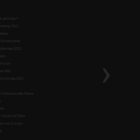
ie geht das?
mmlung 2022
ebote
n Drewermann
likentag 2022
aine
k-Forum
ort AfD
irchentag 2021
ür homosexuelle Paare
n
rbe
ik-Forum EXTRA«
iten von Corona
se