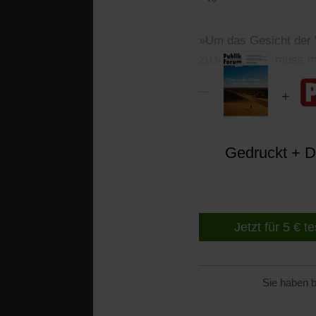
»Um das Gesicht der 
zu verändern, muss 
einmal fest in ihr vera
Gedruckt + Di
Jetzt für 5 € t
Sie haben b