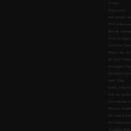
Frieden
Depression
Gut sterben - w
ÖRK-Vollversa
aktuelle Jobang
Streit um Euge
Deutscher Katho
Krieg in der Ukr
50 Jahre Publi
Investigativ-Rep
Ökumenischer K
Hans Küng
Gottes Segen f
Gott neu denke
Das koloniale E
Podcast »Publ
Die Liebe in Ze
Die Corona-Kri
Synodaler Weg