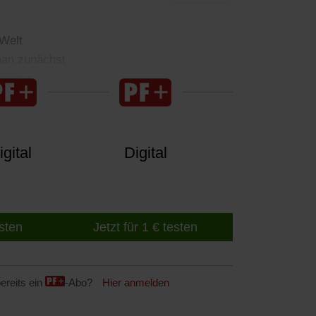
Welt
man zunächst
nkert sein.
gital
Digital
esten
Jetzt für 1 € testen
ereits ein
-Abo?
Hier anmelden