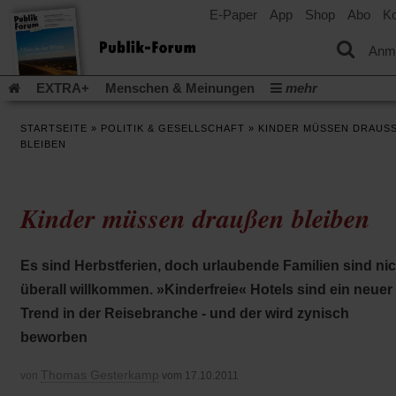
E-Paper
App
Shop
Abo
Ko
einem
neuen
Tab)
Anm
EXTRA+
Menschen & Meinungen
mehr
Religion & Kirchen
Politik & Gesellschaft
Leben & Kultur
STARTSEITE
»
POLITIK & GESELLSCHAFT
»
KINDER MÜSSEN DRAUSSE
Aufstehen & Handeln
Rezensionen
Publik-Forum Archiv
LEIBEN
EXTRA
Edition
Dossier
Weisheitsletter
Spiritletter
Newsletter
Veranstaltungen
Wir über uns
Kinder müssen draußen bleiben
Leserinitiative Publik-Forum e.V.
Die Erderwärmung stopp
(Öffnet
(Öffnet
Urlaub und Nichtstun
Gefährlicher Reichtum
Krieg in Naho
in
in
(Öffnet
Gleichberechtigung
Künstliche Intelligenz
Was gibt Hoffn
Es sind Herbstferien, doch urlaubende Familien sind nic
einem
einem
in
neuen
neuen
(Öffnet
(Öf
Krieg und Frieden
Gott neu denken
Krieg in der Ukraine
überall willkommen. »Kinderfreie« Hotels sind ein neuer
einem
Tab)
Tab)
in
in
neuen
Flucht und Migration
Video-Podcast »Veranstaltungen«
Trend in der Reisebranche - und der wird zynisch
einem
ei
Tab)
neuen
ne
Podcast »Veranstaltungen«
Schriftgröße ändern:
beworben
Tab)
Ta
Thomas Gesterkamp
von
vom 17.10.2011