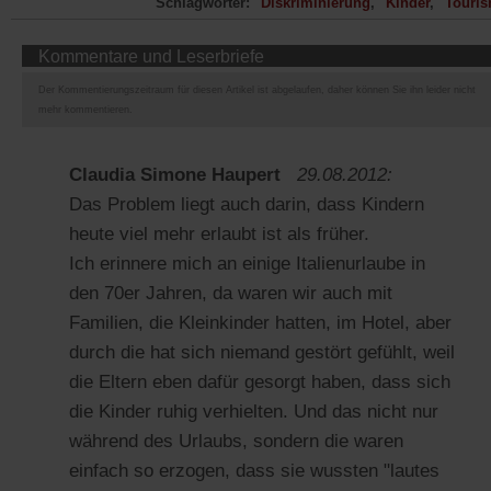
Schlagwörter:
Diskriminierung
Kinder
Touri
Kommentare und Leserbriefe
Der Kommentierungszeitraum für diesen Artikel ist abgelaufen, daher können Sie ihn leider nicht
mehr kommentieren.
Claudia Simone Haupert
29.08.2012:
Das Problem liegt auch darin, dass Kindern
heute viel mehr erlaubt ist als früher.
Ich erinnere mich an einige Italienurlaube in
den 70er Jahren, da waren wir auch mit
Familien, die Kleinkinder hatten, im Hotel, aber
durch die hat sich niemand gestört gefühlt, weil
die Eltern eben dafür gesorgt haben, dass sich
die Kinder ruhig verhielten. Und das nicht nur
während des Urlaubs, sondern die waren
einfach so erzogen, dass sie wussten "lautes