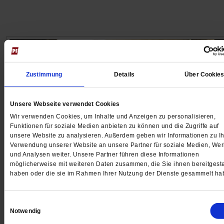
Zustimmung
Details
Über Cookie
Unsere Webseite verwendet Cookies
Wir verwenden Cookies, um Inhalte und Anzeigen zu personalisieren,
Funktionen für soziale Medien anbieten zu können und die Zugriffe auf
unsere Website zu analysieren. Außerdem geben wir Informationen zu Ih
Verwendung unserer Website an unsere Partner für soziale Medien, We
und Analysen weiter. Unsere Partner führen diese Informationen
möglicherweise mit weiteren Daten zusammen, die Sie ihnen bereitgeste
Männergewalt
haben oder die sie im Rahmen Ihrer Nutzung der Dienste gesammelt ha
»Frauen müssen ohne Angst leben können«
Einwilligungsauswahl
Es braucht schärfere Gesetze, sensiblere Gerichte un
Notwendig
mehr Frauenhäuser, sagt die Juristin Beate Rudolf. U