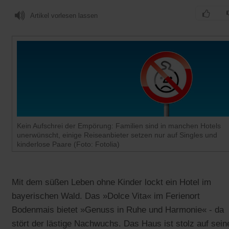
Artikel vorlesen lassen
Kein Aufschrei der Empörung: Familien sind in manchen Hotels
unerwünscht, einige Reiseanbieter setzen nur auf Singles und
kinderlose Paare (Foto: Fotolia)
Mit dem süßen Leben ohne Kinder lockt ein Hotel im
bayerischen Wald. Das »Dolce Vita« im Ferienort
Bodenmais bietet »Genuss in Ruhe und Harmonie« - da
stört der lästige Nachwuchs. Das Haus ist stolz auf sein