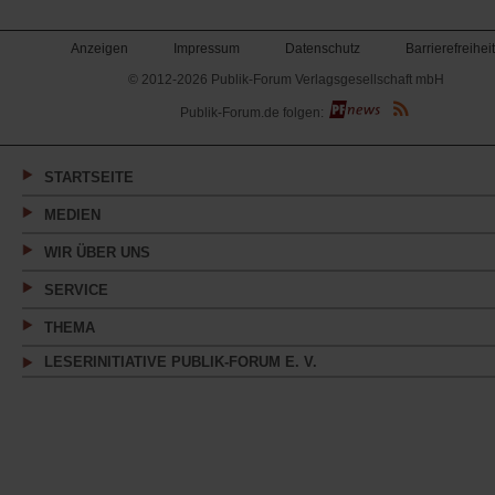
Anzeigen
Impressum
Datenschutz
Barrierefreiheit
© 2012-2026 Publik-Forum Verlagsgesellschaft mbH
(Öffnet
Publik-Forum.de folgen:
in
einem
neuen
Tab)
STARTSEITE
MEDIEN
WIR ÜBER UNS
SERVICE
THEMA
LESERINITIATIVE PUBLIK-FORUM E. V.