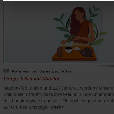
Kolumne von Anne Lemhöfer
Länger leben mit Matcha
Matcha-Tee trinken und 120 Jahre alt werden? Unsere
Kolumnistin staunt, dass ihre Freundin Jule Anhängeri
des Langlebigkeitstrends ist. Ob auch sie jetzt von Kaf
auf Grüntee umsteigt?
/mehr