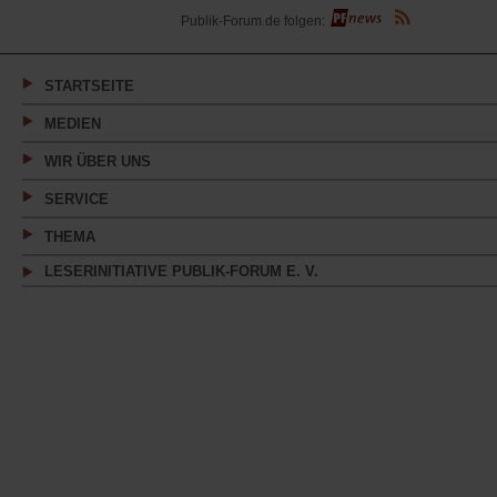
(Öffnet
Publik-Forum.de folgen:
in
einem
neuen
Tab)
STARTSEITE
MEDIEN
WIR ÜBER UNS
SERVICE
THEMA
LESERINITIATIVE PUBLIK-FORUM E. V.