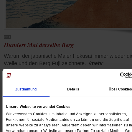
Hundert Mal derselbe Berg
Warum der japanische Maler Hokusai immer wieder di
Welle und den Berg Fuji zeichnete.
/mehr
von
Milena Michiko Flašar
Zustimmung
Details
Über Cookie
Unsere Webseite verwendet Cookies
Wir verwenden Cookies, um Inhalte und Anzeigen zu personalisieren,
Funktionen für soziale Medien anbieten zu können und die Zugriffe auf
unsere Website zu analysieren. Außerdem geben wir Informationen zu Ih
Verwendung unserer Website an unsere Partner für soziale Medien, We