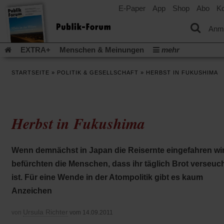
E-Paper
App
Shop
Abo
Ko
einem
neuen
Tab)
Anm
EXTRA+
Menschen & Meinungen
mehr
Religion & Kirchen
Politik & Gesellschaft
Leben & Kultur
STARTSEITE
»
POLITIK & GESELLSCHAFT
»
HERBST IN FUKUSHIMA
Aufstehen & Handeln
Rezensionen
Publik-Forum Archiv
EXTRA
Edition
Dossier
Weisheitsletter
Spiritletter
Newsletter
Veranstaltungen
Wir über uns
Herbst in Fukushima
Leserinitiative Publik-Forum e.V.
Die Erderwärmung stopp
(Öffnet
(Öffnet
Urlaub und Nichtstun
Gefährlicher Reichtum
Krieg in Naho
in
in
(Öffnet
Gleichberechtigung
Künstliche Intelligenz
Was gibt Hoffn
Wenn demnächst in Japan die Reisernte eingefahren wir
einem
einem
in
neuen
neuen
(Öffnet
(Öf
Krieg und Frieden
Gott neu denken
Krieg in der Ukraine
befürchten die Menschen, dass ihr täglich Brot verseuc
einem
Tab)
Tab)
in
in
neuen
Flucht und Migration
Video-Podcast »Veranstaltungen«
ist. Für eine Wende in der Atompolitik gibt es kaum
einem
ei
Tab)
neuen
ne
Podcast »Veranstaltungen«
Schriftgröße ändern:
Anzeichen
Tab)
Ta
Ursula Richter
von
vom 14.09.2011