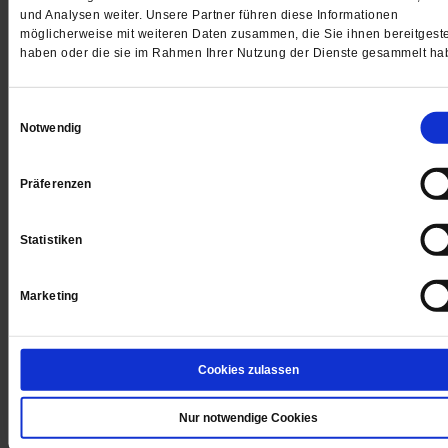
und Analysen weiter. Unsere Partner führen diese Informationen
möglicherweise mit weiteren Daten zusammen, die Sie ihnen bereitgeste
haben oder die sie im Rahmen Ihrer Nutzung der Dienste gesammelt ha
Einwilligungsauswahl
Notwendig
Mietmensch in Japan
Präferenzen
Im Kinofilm »Rental Family« mimt ein amerikanischer
Schauspieler den abwesenden Vater oder simuliert ei
Statistiken
Bräutigam – und verliert dabei völlig die nötige Distanz
seinen Job.Großer weißer Papabär: Phillip (Brendan
Fraser) mit »Tochter« Mia (Shannon Mahina Gorman) 
Marketing
Rental Family. Für die Bewerbung an einer Nobelschu
soll eine intakte Familie vorgegaukelt werden.
/mehr
Cookies zulassen
von
Birgit Roschy
Nur notwendige Cookies