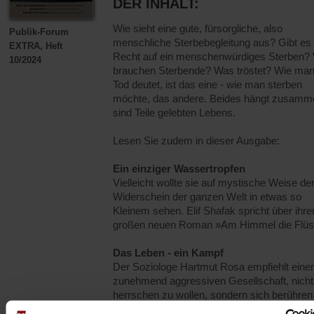
DER INHALT:
Wie sieht eine gute, fürsorgliche, also
Publik-Forum
menschliche Sterbebegleitung aus? Gibt es 
EXTRA, Heft
Recht auf ein menschenwürdiges Sterben?
10/2024
brauchen Sterbende? Was tröstet? Wie ma
Tod deutet, ist das eine - wie man sterben
möchte, das andere. Beides hängt zusamm
sind Teile gelebten Lebens.
Lesen Sie zudem in dieser Ausgabe:
Ein einziger Wassertropfen
Vielleicht wollte sie auf mystische Weise de
Widerschein der ganzen Welt in etwas so
Kleinem sehen. Elif Shafak spricht über ihre
großen neuen Roman »Am Himmel die Flü
Das Leben - ein Kampf
Der Soziologe Hartmut Rosa empfiehlt einer
zunehmend aggressiven Gesellschaft, nicht
herrschen zu wollen, sondern sich berühren
verwandeln zu lassen