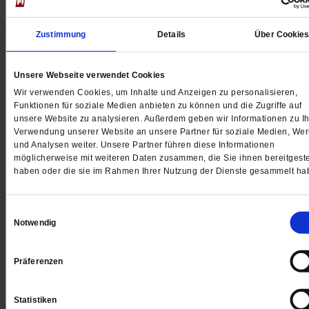
Wirklich das Ende?
Zustimmung
Details
Über Cookie
Ich betrachte die sterbende Möwe und will 
wissen
Unsere Webseite verwendet Cookies
Frau G. will nicht mehr leben
Eine Frau kämpfte um ihr Recht, über ihren
Wir verwenden Cookies, um Inhalte und Anzeigen zu personalisieren,
selbst bestimmen zu dürfen. Am 5. April 20
Funktionen für soziale Medien anbieten zu können und die Zugriffe auf
11 Uhr ist sie eingeschlafen. »Endlich«, war 
unsere Website zu analysieren. Außerdem geben wir Informationen zu Ih
Verwendung unserer Website an unsere Partner für soziale Medien, We
letztes Wort
und Analysen weiter. Unsere Partner führen diese Informationen
möglicherweise mit weiteren Daten zusammen, die Sie ihnen bereitgeste
Ich bin noch bei Dir
haben oder die sie im Rahmen Ihrer Nutzung der Dienste gesammelt ha
Nachtodkontakte: Was Hinterbliebene mit ih
Angehörigen erleben
Einwilligungsauswahl
Mückenalarm
Notwendig
Das Denguefieber und der Klimawandel.
Vorboten eines weltweiten Gesundheitsrisik
Präferenzen
Viren kennen keine Grenzen
Vernachlässigte Tropenkrankheiten breiten 
aus
Statistiken