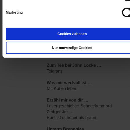
Gott
Marketing
Wie wäre es eigentlich, wenn dieses Wort e
Zeitlang ganz aus dem Vokabular gestriche
würde?
Cookies zulassen
Keine Angst vor Cannabis
Die Gefahren werden total überschätzt, Alko
ist viel gefährlicher, sagt der
Nur notwendige Cookies
Rechtswissenschaftler Lorenz Böllinger
Zum Tee bei John Locke …
Toleranz
Was mir wertvoll ist …
Mit Kühen leben
Erzähl mir von dir …
Lesergeschichte: Schneckenmord
Zeitgeister …
Bunt ist schöner als braun
Unterm Brennglas …