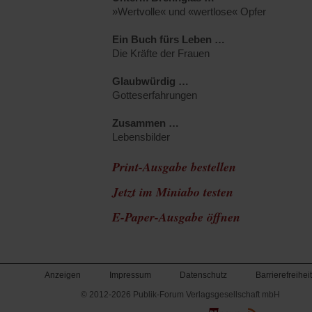
»Wertvolle« und «wertlose« Opfer
Ein Buch fürs Leben …
Die Kräfte der Frauen
Glaubwürdig …
Gotteserfahrungen
Zusammen …
Lebensbilder
Print-Ausgabe bestellen
Jetzt im Miniabo testen
(Öffnet
E-Paper-Ausgabe öffnen
in
einem
Anzeigen
Impressum
Datenschutz
Barrierefreiheit
neuen
© 2012-2026 Publik-Forum Verlagsgesellschaft mbH
(Öffnet