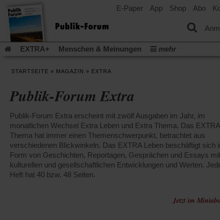
E-Paper
App
Shop
Abo
Ko
einem
neuen
Tab)
Anm
EXTRA+
Menschen & Meinungen
mehr
Religion & Kirchen
Politik & Gesellschaft
Leben & Kultur
STARTSEITE
»
MAGAZIN
»
EXTRA
Aufstehen & Handeln
Rezensionen
Publik-Forum Archiv
Publik-Forum Extra
EXTRA
Edition
Dossier
Weisheitsletter
Spiritletter
Newsletter
Veranstaltungen
Wir über uns
Publik-Forum Extra erscheint mit zwölf Ausgaben im Jahr, im
Leserinitiative Publik-Forum e.V.
Die Erderwärmung stopp
monatlichen Wechsel Extra Leben und Extra Thema. Das EXTRA
(Öffnet
(Öffnet
Urlaub und Nichtstun
Gefährlicher Reichtum
Krieg in Naho
Thema hat immer einen Themenschwerpunkt, betrachtet aus
in
in
(Öffnet
Gleichberechtigung
verschiedenen Blickwinkeln. Das EXTRA Leben beschäftigt sich i
Künstliche Intelligenz
Was gibt Hoffn
einem
einem
in
Form von Geschichten, Reportagen, Gesprächen und Essays mi
neuen
neuen
(Öffnet
(Öf
Krieg und Frieden
Gott neu denken
Krieg in der Ukraine
einem
kulturellen und gesellschaftlichen Entwicklungen und Werten. Jed
Tab)
Tab)
in
in
neuen
Flucht und Migration
Video-Podcast »Veranstaltungen«
Heft hat 40 bzw. 48 Seiten.
einem
ei
Tab)
neuen
ne
Podcast »Veranstaltungen«
Schriftgröße ändern:
Tab)
Ta
Jetzt im Miniabo