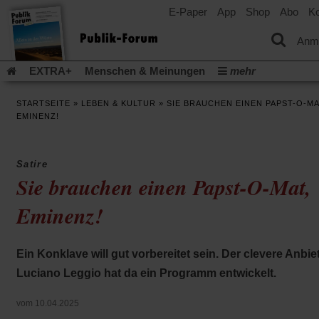
E-Paper
App
Shop
Abo
Ko
einem
neuen
Tab)
Anm
EXTRA+
Menschen & Meinungen
mehr
Religion & Kirchen
Politik & Gesellschaft
Leben & Kultur
STARTSEITE
»
LEBEN & KULTUR
»
SIE BRAUCHEN EINEN PAPST-O-MA
Aufstehen & Handeln
Rezensionen
Publik-Forum Archiv
EMINENZ!
EXTRA
Edition
Dossier
Weisheitsletter
Spiritletter
Newsletter
Veranstaltungen
Wir über uns
Satire
Leserinitiative Publik-Forum e.V.
Die Erderwärmung stopp
Sie brauchen einen Papst-O-Mat,
(Öffnet
(Öffnet
Urlaub und Nichtstun
Gefährlicher Reichtum
Krieg in Naho
in
in
Eminenz!
(Öffnet
Gleichberechtigung
Künstliche Intelligenz
Was gibt Hoffn
einem
einem
in
neuen
neuen
(Öffnet
(Öf
Krieg und Frieden
Gott neu denken
Krieg in der Ukraine
einem
Tab)
Tab)
in
in
neuen
Flucht und Migration
Video-Podcast »Veranstaltungen«
Ein Konklave will gut vorbereitet sein. Der clevere Anbie
einem
ei
Tab)
neuen
ne
Podcast »Veranstaltungen«
Schriftgröße ändern:
Luciano Leggio hat da ein Programm entwickelt.
Tab)
Ta
vom 10.04.2025