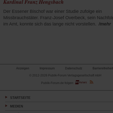
Kardinal Franz Hengsbach
Der Essener Bischof war einer Studie zufolge ein
Missbrauchstäter. Franz-Josef Overbeck, sein Nachfol
im Amt, konnte sich das lange nicht vorstellen.
/mehr
Anzeigen
Impressum
Datenschutz
Barrierefreiheit
© 2012-2026 Publik-Forum Verlagsgesellschaft mbH
(Öffnet
Publik-Forum.de folgen:
in
einem
neuen
Tab)
STARTSEITE
MEDIEN