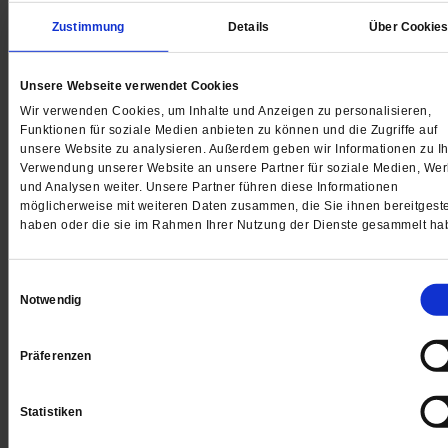
Zustimmung
Details
Über Cookie
The Cast Whale Project
Unsere Webseite verwendet Cookies
In der Kirche gestrandet
Wir verwenden Cookies, um Inhalte und Anzeigen zu personalisieren,
Funktionen für soziale Medien anbieten zu können und die Zugriffe auf
Ein 14 Meter langer Buckelwal liegt im Kirchenschiff v
unsere Website zu analysieren. Außerdem geben wir Informationen zu Ih
St. Gertrud in Köln. Die monumentale Skulptur von Gil
Verwendung unserer Website an unsere Partner für soziale Medien, We
Shachar entstand nach dem Abdruck eines echten Wal
und Analysen weiter. Unsere Partner führen diese Informationen
möglicherweise mit weiteren Daten zusammen, die Sie ihnen bereitgeste
und brauchte von der ersten Idee bis zur Fertigstellun
haben oder die sie im Rahmen Ihrer Nutzung der Dienste gesammelt ha
zehn Jahre.
/mehr
von
Daniela Ordowski
Einwilligungsauswahl
Notwendig
Präferenzen
Statistiken