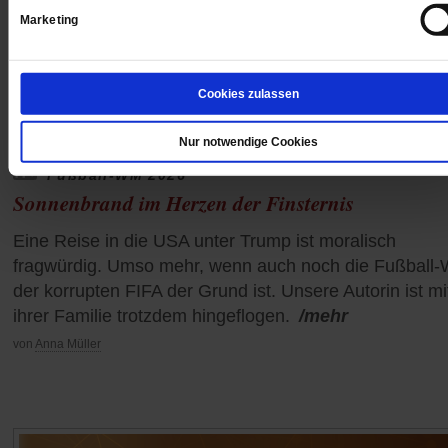
Marketing
Cookies zulassen
Nur notwendige Cookies
Fußball-WM 2026
Sonnenbrand im Herzen der Finsternis
Eine Reise in die USA unter Trump ist moralisch
fragwürdig. Umso mehr, wenn auch noch die Fußball
der korrupten FIFA der Grund ist. Unsere Autorin ist mi
ihrer Familie trotzdem hingeflogen.
/mehr
von
Anna Müller