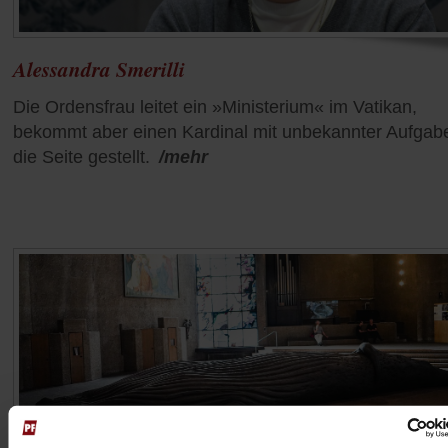
Alessandra Smerilli
Die Ordensfrau leitet ein »Ministerium« im Vatikan,
bekommt aber einen Kardinal mit unbekannter Aufgab
die Seite gestellt.
/mehr