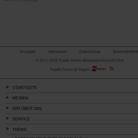
Anzeigen
Impressum
Datenschutz
Barrierefreiheit
© 2012-2026 Publik-Forum Verlagsgesellschaft mbH
(Öffnet
Publik-Forum.de folgen:
in
einem
neuen
Tab)
STARTSEITE
MEDIEN
WIR ÜBER UNS
SERVICE
THEMA