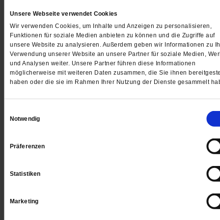
von
Iris Wolff
·
3 Kommentare
Unsere Webseite verwendet Cookies
Wir verwenden Cookies, um Inhalte und Anzeigen zu personalisieren,
Funktionen für soziale Medien anbieten zu können und die Zugriffe auf
unsere Website zu analysieren. Außerdem geben wir Informationen zu Ih
Verwendung unserer Website an unsere Partner für soziale Medien, We
und Analysen weiter. Unsere Partner führen diese Informationen
möglicherweise mit weiteren Daten zusammen, die Sie ihnen bereitgeste
haben oder die sie im Rahmen Ihrer Nutzung der Dienste gesammelt ha
Einwilligungsauswahl
Notwendig
Präferenzen
Statistiken
Zum Tod von Jane Goodall
Sie lernte die Schimpansen verstehen
Marketing