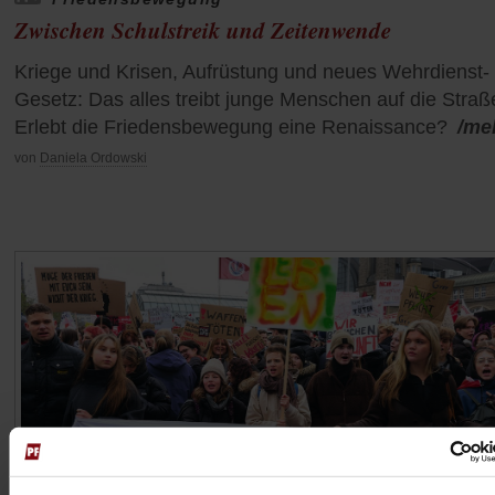
Zwischen Schulstreik und Zeitenwende
Kriege und Krisen, Aufrüstung und neues Wehrdienst-
Gesetz: Das alles treibt junge Menschen auf die Straß
Erlebt die Friedensbewegung eine Renaissance?
/me
von
Daniela Ordowski