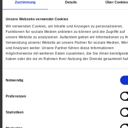
Zustimmung
Details
Über Cookie
Unsere Webseite verwendet Cookies
Gegen den neuen Wehrdienst protestieren
Wir verwenden Cookies, um Inhalte und Anzeigen zu personalisieren,
Funktionen für soziale Medien anbieten zu können und die Zugriffe auf
Wehrpflicht light? Ein Bündnis ruft zum Protest gegen
unsere Website zu analysieren. Außerdem geben wir Informationen zu Ih
neue Wehrdienstgesetz auf.
/mehr
Verwendung unserer Website an unsere Partner für soziale Medien, We
und Analysen weiter. Unsere Partner führen diese Informationen
möglicherweise mit weiteren Daten zusammen, die Sie ihnen bereitgeste
haben oder die sie im Rahmen Ihrer Nutzung der Dienste gesammelt ha
Einwilligungsauswahl
Notwendig
Präferenzen
Statistiken