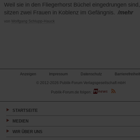
Weil sie in den Fliegerhorst Büchel eingedrungen sind,
sitzen zwei Frauen in Koblenz im Gefängnis.
/mehr
von
Wolfgang Schlupp-Hauck
Anzeigen
Impressum
Datenschutz
Barrierefreiheit
© 2012-2026 Publik-Forum Verlagsgesellschaft mbH
(Öffnet
Publik-Forum.de folgen:
in
einem
neuen
Tab)
STARTSEITE
MEDIEN
WIR ÜBER UNS