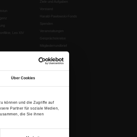
Ziele und Aufgaben
Vorstand
tstun
Harald-Pawlowski-Fonds
igenz
Spenden
ung
Veranstaltungen
nflikte, Leo XIV
Gesprächskreise
Mitgliederrundbrief
Satzung
 von Tschernobyl
(Öffnet
Würzburg
in
n der Glaube
Über Cookies
einem
neuen
Tab)
u können und die Zugriffe auf
sere Partner für soziale Medien,
zusammen, die Sie ihnen
en
nflikte