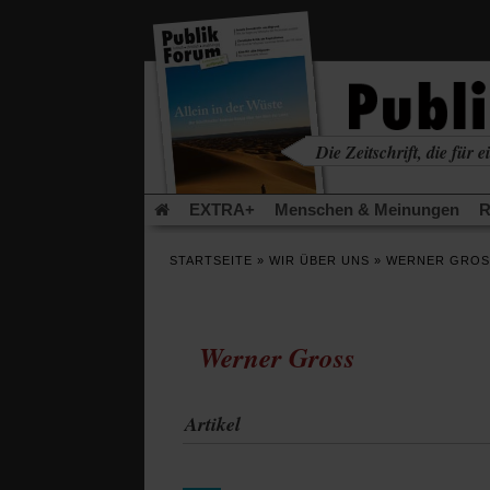
in
einem
neuen
Tab)
Die Zeitschrift, die für ei
kritisch • christlich • u
EXTRA+
Menschen & Meinungen
R
Rezensionen
Publik-Forum Archiv
EX
STARTSEITE
»
WIR ÜBER UNS
»
WERNER GROS
Leserinitiative Publik-Forum e.V.
Die Er
Gleichberechtigung
Künstliche Intelligenz
Flucht und Migration
Video-Podcast »Ver
Werner Gross
Artikel