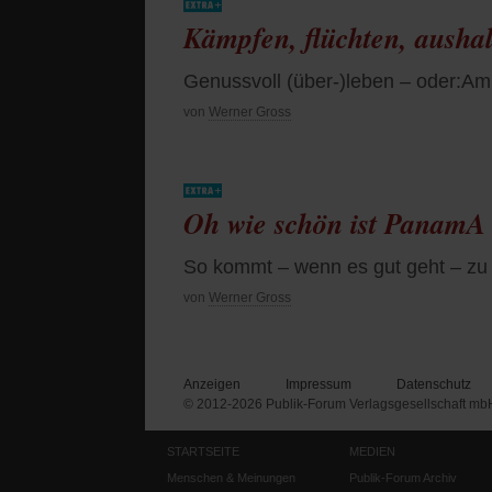
Kämpfen, flüchten, ausha
Genussvoll (über-)leben – oder:Am
von
Werner Gross
Oh wie schön ist PanamA
So kommt – wenn es gut geht – zu 
von
Werner Gross
Anzeigen
Impressum
Datenschutz
© 2012-2026 Publik-Forum Verlagsgesellschaft mb
STARTSEITE
MEDIEN
Menschen & Meinungen
Publik-Forum Archiv