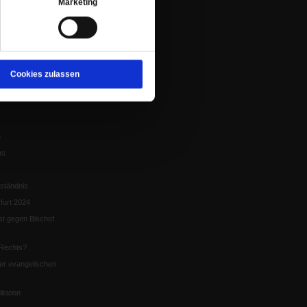
Marketing
eit um Krieg und
tion
chaffen das«
Cookies zulassen
te
5
us
ständnis
furt 2024
st gegen Bischof
Rechts?
er evangelischen
itation