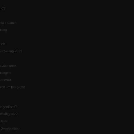
ung?
ng stoppen
ltung
nität
irchentag 2023
staltungen«
ltungen
enedikt
eit um Krieg und
ie geht das?
mmlung 2022
ebote
n Drewermann