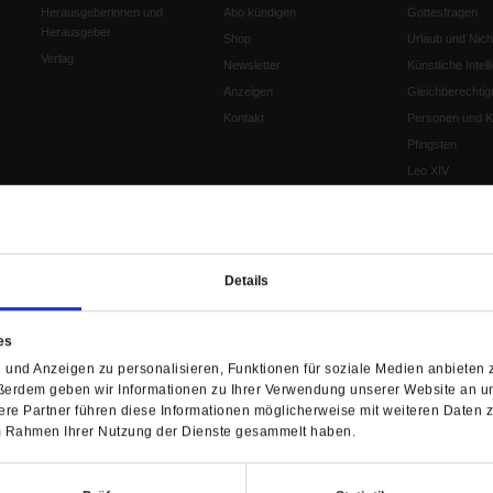
Herausgeberinnen und
Abo kündigen
Gottesfragen
Herausgeber
Shop
Urlaub und Nich
Verlag
Newsletter
Künstliche Intell
Anzeigen
Gleichberechtig
Kontakt
Personen und Ko
Pfingsten
Leo XIV
Die Katastrophe
Pro & Contra
Katholikentag 
Was bleibt, wen
Details
schwindet?
Ostern
es
Aufgefallen
und Anzeigen zu personalisieren, Funktionen für soziale Medien anbieten z
Fasten
ßerdem geben wir Informationen zu Ihrer Verwendung unserer Website an un
Pro und Contra
re Partner führen diese Informationen möglicherweise mit weiteren Daten 
Krieg und Fried
 im Rahmen Ihrer Nutzung der Dienste gesammelt haben.
Personen und Ko
Frieden