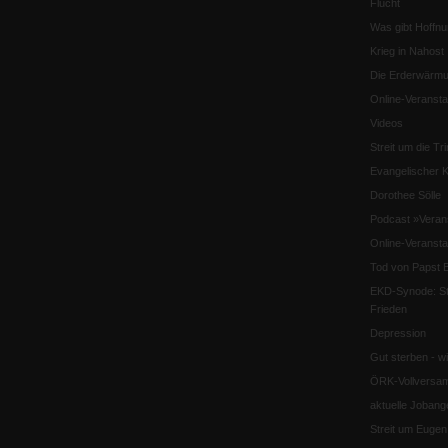
Flucht
Was gibt Hoffn
Krieg in Nahost
Die Erderwärmu
Online-Veransta
Videos
Streit um die Tri
Evangelischer K
Dorothee Sölle
Podcast »Veran
Online-Veransta
Tod von Papst B
EKD-Synode: Str
Frieden
Depression
Gut sterben - w
ÖRK-Vollversa
aktuelle Jobang
Streit um Euge