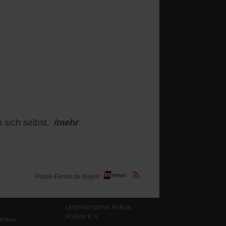
sich selbst.
/mehr
(Öffnet
Publik-Forum.de folgen:
in
einem
neuen
Tab)
LESERINITIATIVE PUBLIK-
FORUM E. V.
ichtum