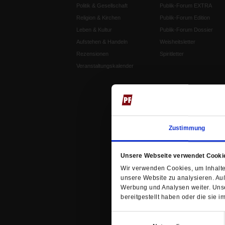
Politik & Gesellschaft
Publik-Forum EXTRA
Religion & Kirchen
Publik-Forum Edition
Leben & Kultur
Publik-Forum Dossier
Aufstehen & Handeln
Weisheitsletter
Rezensionen
Spiritletter
Veranstaltungskalender
Zustimmung
Unsere Webseite verwendet Cooki
Wir verwenden Cookies, um Inhalte 
unsere Website zu analysieren. Au
Werbung und Analysen weiter. Unse
bereitgestellt haben oder die sie
Einwilligungsauswahl