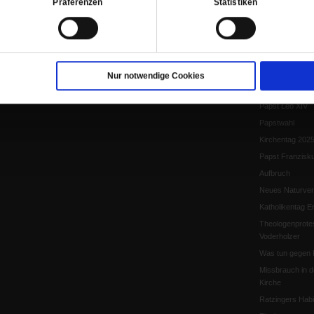
Präferenzen
Statistiken
EKD-Synode Str
Frieden
Papst Leo XIV.
Flucht und Migra
10 Jahre »Wir s
Nur notwendige Cookies
Meine Geschich
Papst Leo XIV
Papstwahl
Kirchentag 202
Papst Franzisk
Aufbruch
Neues Naturver
Katholikentag Er
Theologenprote
Voderholzer
Was tun gegen 
Missbrauch in d
Kirche
Ratzingers Habil