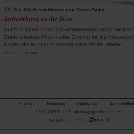
Die Wiedereröffnung von Notre-Dame
Auferstehung an der Seine
Nur fünf Jahre nach dem verheerenden Brand wird Not
Dame wiedereröffnet – eine Chance für die französisc
Kirche, die in einer schweren Krise steckt.
/mehr
von
Michael Schrom
Anzeigen
Impressum
Datenschutz
Barrierefreiheit
© 2012-2026 Publik-Forum Verlagsgesellschaft mbH
(Öffnet
Publik-Forum.de folgen:
in
einem
neuen
Tab)