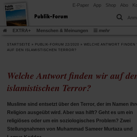
E-Paper
App
Shop
Abo
Ko
einem
neuen
Tab)
Anm
EXTRA+
Menschen & Meinungen
mehr
Religion & Kirchen
Politik & Gesellschaft
Leben & Kultur
STARTSEITE
»
PUBLIK-FORUM 22/2020
»
WELCHE ANTWORT FINDEN 
Aufstehen & Handeln
Rezensionen
Publik-Forum Archiv
AUF DEN ISLAMISTISCHEN TERROR?
EXTRA
Edition
Dossier
Weisheitsletter
Spiritletter
Newsletter
Veranstaltungen
Wir über uns
Welche Antwort finden wir auf de
Leserinitiative Publik-Forum e.V.
Die Erderwärmung stopp
(Öffnet
(Öffnet
Urlaub und Nichtstun
Gefährlicher Reichtum
Krieg in Naho
islamistischen Terror?
in
in
(Öffnet
Gleichberechtigung
Künstliche Intelligenz
Was gibt Hoffn
einem
einem
in
neuen
neuen
(Öffnet
(Öf
Krieg und Frieden
Gott neu denken
Krieg in der Ukraine
einem
Tab)
Tab)
Muslime sind entsetzt über den Terror, der im Namen ihr
in
in
neuen
Flucht und Migration
Video-Podcast »Veranstaltungen«
einem
ei
Tab)
Religion ausgeübt wird. Aber was hilft? Geht es um ein
neuen
ne
Podcast »Veranstaltungen«
Schriftgröße ändern:
religiöses oder um ein soziologisches Problem? Zwei
Tab)
Ta
Stellungnahmen von Muhammad Sameer Murtaza und