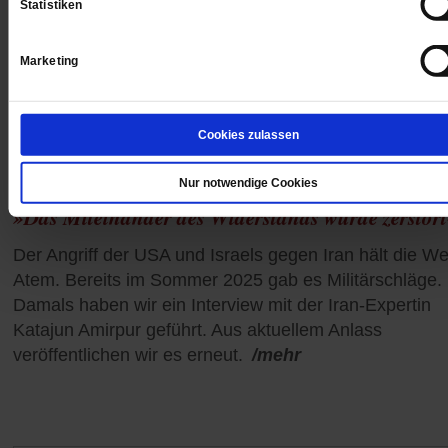
Statistiken
Marketing
Cookies zulassen
Nur notwendige Cookies
Krieg in Nahost
»Das Miteinander des Widerstands wurde zerstör
Der Angriff der USA und Israels gegen Iran hält die Wel
Atem. Bereits im Sommer 2025 gab es Militärschläge.
Damals haben wir ein Interview mit der Iran-Expertin
Katajun Amirpur geführt. Aus aktuellem Anlass
veröffentlichen wir es erneut.
/mehr