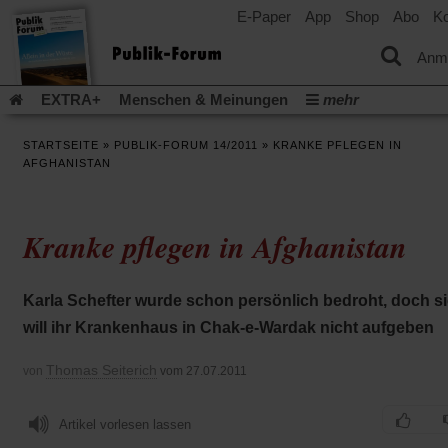
E-Paper
App
Shop
Abo
Ko
einem
neuen
Tab)
Anm
EXTRA+
Menschen & Meinungen
mehr
Religion & Kirchen
Politik & Gesellschaft
Leben & Kultur
STARTSEITE
»
PUBLIK-FORUM 14/2011
»
KRANKE PFLEGEN IN
Aufstehen & Handeln
Rezensionen
Publik-Forum Archiv
AFGHANISTAN
EXTRA
Edition
Dossier
Weisheitsletter
Spiritletter
Newsletter
Veranstaltungen
Wir über uns
Kranke pflegen in Afghanistan
Leserinitiative Publik-Forum e.V.
Die Erderwärmung stopp
(Öffnet
(Öffnet
Urlaub und Nichtstun
Gefährlicher Reichtum
Krieg in Naho
in
in
(Öffnet
Gleichberechtigung
Künstliche Intelligenz
Was gibt Hoffn
Karla Schefter wurde schon persönlich bedroht, doch s
einem
einem
in
neuen
neuen
(Öffnet
(Öf
Krieg und Frieden
Gott neu denken
Krieg in der Ukraine
will ihr Krankenhaus in Chak-e-Wardak nicht aufgeben
einem
Tab)
Tab)
in
in
neuen
Flucht und Migration
Video-Podcast »Veranstaltungen«
einem
ei
Tab)
Thomas Seiterich
von
vom 27.07.2011
neuen
ne
Podcast »Veranstaltungen«
Schriftgröße ändern:
Tab)
Ta
Artikel vorlesen lassen