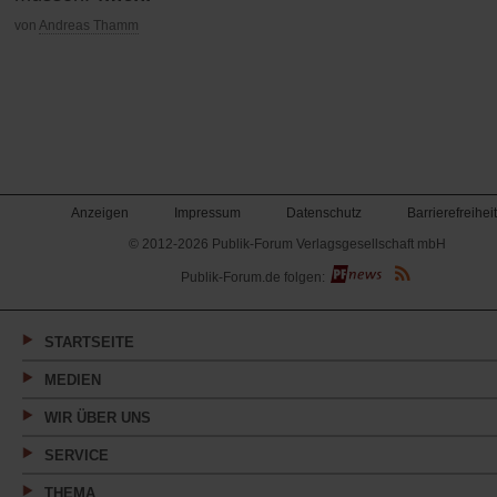
von
Andreas Thamm
Anzeigen
Impressum
Datenschutz
Barrierefreiheit
© 2012-2026 Publik-Forum Verlagsgesellschaft mbH
(Öffnet
Publik-Forum.de folgen:
in
einem
neuen
Tab)
STARTSEITE
MEDIEN
WIR ÜBER UNS
SERVICE
THEMA