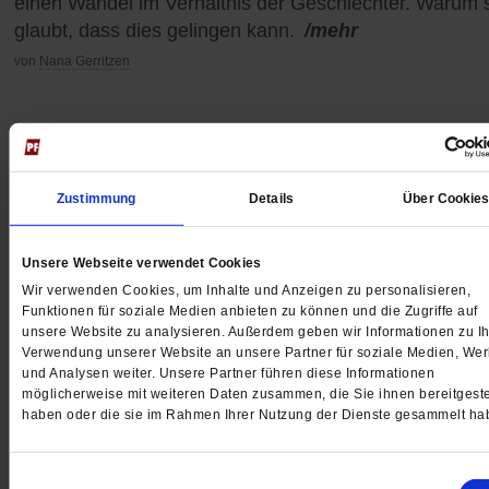
einen Wandel im Verhältnis der Geschlechter. Warum 
glaubt, dass dies gelingen kann.
/mehr
von
Nana Gerritzen
Zustimmung
Details
Über Cookie
Unsere Webseite verwendet Cookies
Wir verwenden Cookies, um Inhalte und Anzeigen zu personalisieren,
Funktionen für soziale Medien anbieten zu können und die Zugriffe auf
unsere Website zu analysieren. Außerdem geben wir Informationen zu Ih
Verwendung unserer Website an unsere Partner für soziale Medien, We
und Analysen weiter. Unsere Partner führen diese Informationen
möglicherweise mit weiteren Daten zusammen, die Sie ihnen bereitgeste
haben oder die sie im Rahmen Ihrer Nutzung der Dienste gesammelt ha
Kinotipp: »Vivaldi und ich«
Die Kraft der Musik
Einwilligungsauswahl