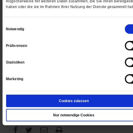
möglicherweise mit weiteren Daten zusammen, die Sie ihnen bereitgeste
haben oder die sie im Rahmen Ihrer Nutzung der Dienste gesammelt ha
Digital
Einwilligungsauswahl
Notwendig
Präferenzen
Jetzt für 1 € testen
Statistiken
Marketing
Sie haben bereits ein
-Abo?
Hier anmelden
Cookies zulassen
Datum der Erstveröffentlichung: 10.07.2015
Nur notwendige Cookies