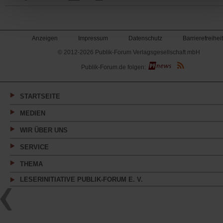
Anzeigen
Impressum
Datenschutz
Barrierefreiheit
© 2012-2026 Publik-Forum Verlagsgesellschaft mbH
(Öffnet
Publik-Forum.de folgen:
in
einem
neuen
Tab)
STARTSEITE
MEDIEN
WIR ÜBER UNS
SERVICE
THEMA
LESERINITIATIVE PUBLIK-FORUM E. V.