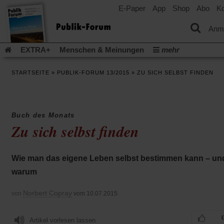
E-Paper
App
Shop
Abo
Ko
einem
neuen
Tab)
Anm
EXTRA+
Menschen & Meinungen
mehr
Religion & Kirchen
Politik & Gesellschaft
Leben & Kultur
STARTSEITE
»
PUBLIK-FORUM 13/2015
»
ZU SICH SELBST FINDEN
Aufstehen & Handeln
Rezensionen
Publik-Forum Archiv
EXTRA
Edition
Dossier
Weisheitsletter
Spiritletter
Newsletter
Veranstaltungen
Wir über uns
Buch des Monats
Leserinitiative Publik-Forum e.V.
Die Erderwärmung stopp
Zu sich selbst finden
(Öffnet
(Öffnet
Urlaub und Nichtstun
Gefährlicher Reichtum
Krieg in Naho
in
in
(Öffnet
Gleichberechtigung
Künstliche Intelligenz
Was gibt Hoffn
einem
einem
in
Wie man das eigene Leben selbst bestimmen kann – un
neuen
neuen
(Öffnet
(Öf
Krieg und Frieden
Gott neu denken
Krieg in der Ukraine
einem
Tab)
Tab)
in
in
warum
neuen
Flucht und Migration
Video-Podcast »Veranstaltungen«
einem
ei
Tab)
neuen
ne
Podcast »Veranstaltungen«
Schriftgröße ändern:
Norbert Copray
von
vom 10.07.2015
Tab)
Ta
Artikel vorlesen lassen