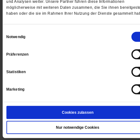
und Analysen weiter. Unsere Partner führen diese Informationen
möglicherweise mit weiteren Daten zusammen, die Sie ihnen bereitgeste
haben oder die sie im Rahmen Ihrer Nutzung der Dienste gesammelt ha
Einwilligungsauswahl
Notwendig
Präferenzen
Missbrauch im Yoga
Vergiftete Versprechen
Statistiken
Eingeweiht werden in die Geheimnisse des Lebens –
Marketing
damit lockt die Yoga-Bewegung Atman. Ehemalige
Schülerinnen berichten, wie sie in ein Geflecht von
Heilsversprechen, Manipulation und Machtmissbrauch
Cookies zulassen
gerieten. Eine Investigativrecherche.
/mehr
von
Katja Paysen-Petersen
Nur notwendige Cookies