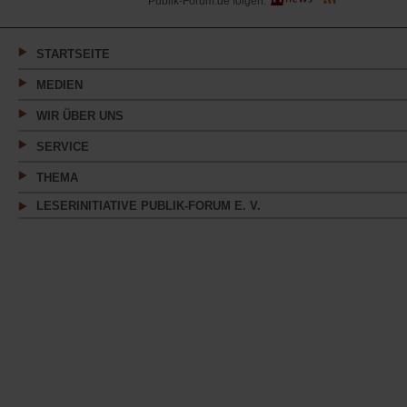
Publik-Forum.de folgen:
in
einem
neuen
Tab)
STARTSEITE
MEDIEN
WIR ÜBER UNS
SERVICE
THEMA
LESERINITIATIVE PUBLIK-FORUM E. V.