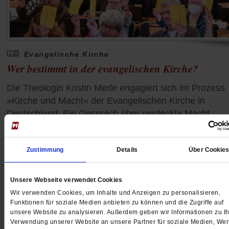
Evangelische Kirche
Wer bestimmt in der evangelischen Kirche?
Die Theologin Kristin Merle engagiert sich im Prozess
»Kirche und Macht« der Evangelischen Kirche in
Deutschland. Ein Gespräch über verdeckte Macht,
mächtige Landeskirchen und einen notwendigen
Kulturwandel.
/mehr
Zustimmung
Details
Über Cookie
von
Christoph Fleischmann
Unsere Webseite verwendet Cookies
Wir verwenden Cookies, um Inhalte und Anzeigen zu personalisieren,
Funktionen für soziale Medien anbieten zu können und die Zugriffe auf
unsere Website zu analysieren. Außerdem geben wir Informationen zu Ih
Verwendung unserer Website an unsere Partner für soziale Medien, We