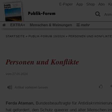
E-Paper
App
Shop
Abo
Ko
einem
neuen
Tab)
Anm
EXTRA+
Menschen & Meinungen
mehr
Religion & Kirchen
Politik & Gesellschaft
Leben & Kultur
STARTSEITE
»
PUBLIK-FORUM 10/2024
»
PERSONEN UND KONFLIKTE
Aufstehen & Handeln
Rezensionen
Publik-Forum Archiv
EXTRA
Edition
Dossier
Weisheitsletter
Spiritletter
Newsletter
Veranstaltungen
Wir über uns
Personen und Konflikte
Leserinitiative Publik-Forum e.V.
Die Erderwärmung stopp
(Öffnet
(Öffnet
Urlaub und Nichtstun
Gefährlicher Reichtum
Krieg in Naho
in
in
(Öffnet
Gleichberechtigung
Künstliche Intelligenz
Was gibt Hoffn
vom 27.05.2024
einem
einem
in
neuen
neuen
(Öffnet
(Öf
Krieg und Frieden
Gott neu denken
Krieg in der Ukraine
einem
Tab)
Tab)
in
in
neuen
Artikel vorlesen lassen
Flucht und Migration
Video-Podcast »Veranstaltungen«
einem
ei
Tab)
neuen
ne
Podcast »Veranstaltungen«
Schriftgröße ändern:
Tab)
Ta
Ferda Ataman,
Bundesbeauftragte für Antidiskriminierun
hat gefordert, den Schutz queerer und alter Menschen in