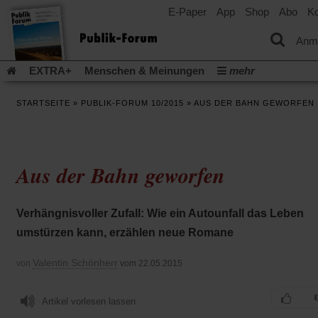
E-Paper
App
Shop
Abo
Ko
einem
neuen
Tab)
Anm
EXTRA+
Menschen & Meinungen
mehr
Religion & Kirchen
Politik & Gesellschaft
Leben & Kultur
STARTSEITE
»
PUBLIK-FORUM 10/2015
»
AUS DER BAHN GEWORFEN
Aufstehen & Handeln
Rezensionen
Publik-Forum Archiv
EXTRA
Edition
Dossier
Weisheitsletter
Spiritletter
Newsletter
Veranstaltungen
Wir über uns
Aus der Bahn geworfen
Leserinitiative Publik-Forum e.V.
Die Erderwärmung stopp
(Öffnet
(Öffnet
Urlaub und Nichtstun
Gefährlicher Reichtum
Krieg in Naho
in
in
(Öffnet
Gleichberechtigung
Künstliche Intelligenz
Was gibt Hoffn
Verhängnisvoller Zufall: Wie ein Autounfall das Leben
einem
einem
in
neuen
neuen
(Öffnet
(Öf
Krieg und Frieden
Gott neu denken
Krieg in der Ukraine
umstürzen kann, erzählen neue Romane
einem
Tab)
Tab)
in
in
neuen
Flucht und Migration
Video-Podcast »Veranstaltungen«
einem
ei
Tab)
Valentin Schönherr
von
vom 22.05.2015
neuen
ne
Podcast »Veranstaltungen«
Schriftgröße ändern:
Tab)
Ta
Artikel vorlesen lassen