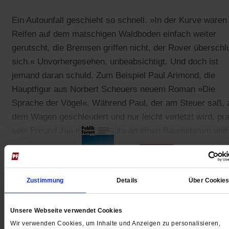
Ein Autounfall geschieht so schnell. »In der Kurve waren
Reifen auf dem matschigen Waldboden einfach weiter
gerutscht, die Bremsen griffen nicht, der Rover überschl
sich.« Unvorhergesehen, unbeabsichtigt. Und doch ist
jemand daran schuld. Zum Beispiel Paul Arimond, die
Hauptfigur aus Norbert Scheuers neuem Roman »Die
Sprache der Vögel«. Während Paul, der am Steuer saß, 
dem Wagen geschleudert und nur leicht verletzt wird, pral
sein Freund Jan mit dem Auto an einen Baumstamm und
erleidet einen irreversiblen Gehirnschaden.
Zustimmung
Details
Über Cookie
Gedruckt + Digital
Unsere Webseite verwendet Cookies
Wir verwenden Cookies, um Inhalte und Anzeigen zu personalisieren,