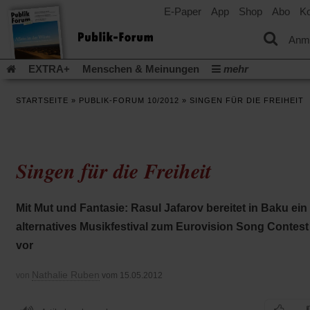
E-Paper
App
Shop
Abo
Ko
einem
neuen
Tab)
Anm
EXTRA+
Menschen & Meinungen
mehr
Religion & Kirchen
Politik & Gesellschaft
Leben & Kultur
STARTSEITE
»
PUBLIK-FORUM 10/2012
»
SINGEN FÜR DIE FREIHEIT
Aufstehen & Handeln
Rezensionen
Publik-Forum Archiv
EXTRA
Edition
Dossier
Weisheitsletter
Spiritletter
Newsletter
Veranstaltungen
Wir über uns
Singen für die Freiheit
Leserinitiative Publik-Forum e.V.
Die Erderwärmung stopp
(Öffnet
(Öffnet
Urlaub und Nichtstun
Gefährlicher Reichtum
Krieg in Naho
in
in
(Öffnet
Gleichberechtigung
Künstliche Intelligenz
Was gibt Hoffn
Mit Mut und Fantasie: Rasul Jafarov bereitet in Baku ein
einem
einem
in
neuen
neuen
(Öffnet
(Öf
Krieg und Frieden
Gott neu denken
Krieg in der Ukraine
alternatives Musikfestival zum Eurovision Song Contest
einem
Tab)
Tab)
in
in
neuen
Flucht und Migration
Video-Podcast »Veranstaltungen«
vor
einem
ei
Tab)
neuen
ne
Podcast »Veranstaltungen«
Schriftgröße ändern:
Tab)
Ta
Nathalie Ruben
von
vom 15.05.2012