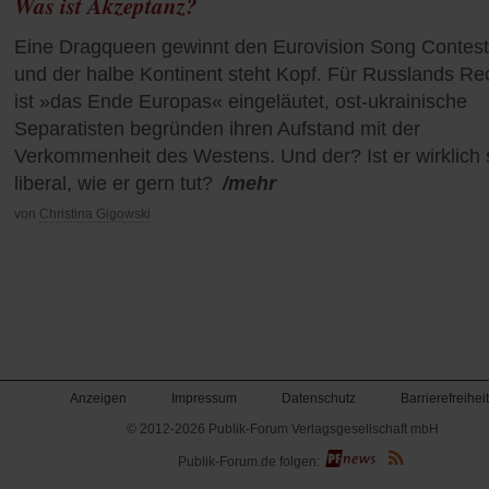
Was ist Akzeptanz?
Eine Dragqueen gewinnt den Eurovision Song Contest
und der halbe Kontinent steht Kopf. Für Russlands Re
ist »das Ende Europas« eingeläutet, ost-ukrainische
Separatisten begründen ihren Aufstand mit der
Verkommenheit des Westens. Und der? Ist er wirklich 
liberal, wie er gern tut?
/mehr
von
Christina Gigowski
Anzeigen
Impressum
Datenschutz
Barrierefreiheit
© 2012-2026 Publik-Forum Verlagsgesellschaft mbH
(Öffnet
Publik-Forum.de folgen:
in
einem