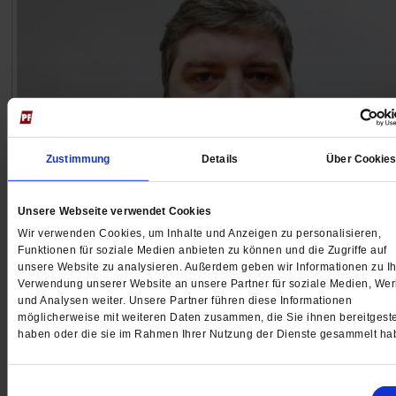
Zustimmung
Details
Über Cookie
Unsere Webseite verwendet Cookies
Maksym Butkevych
Wir verwenden Cookies, um Inhalte und Anzeigen zu personalisieren,
Zum Mörder erklärt
Funktionen für soziale Medien anbieten zu können und die Zugriffe auf
unsere Website zu analysieren. Außerdem geben wir Informationen zu Ih
Verwendung unserer Website an unsere Partner für soziale Medien, We
Im vergangenen Sommer geriet der ukrainische Journa
und Analysen weiter. Unsere Partner führen diese Informationen
Maksym Butkevych in russische Kriegsgefangenschaft
möglicherweise mit weiteren Daten zusammen, die Sie ihnen bereitgeste
Jetzt wurde er zu 13 Jahren Haft verurteilt
/mehr
haben oder die sie im Rahmen Ihrer Nutzung der Dienste gesammelt ha
von
Olha Samborska
Einwilligungsauswahl