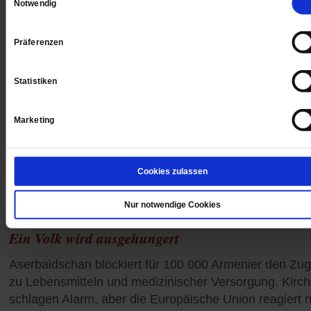
Notwendig
Präferenzen
Statistiken
Marketing
Cookies zulassen
Nur notwendige Cookies
Bergkarabach-Konflikt
Ein Volk wird ausgehungert
Aserbaidschan blockiert für 100 000 Armenier den Zu
zu Lebensmitteln und medizinischer Versorgung. Kirc
schlagen Alarm, aber die Europäische Union reagiert 