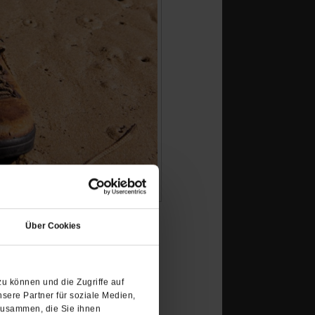
(Öffnet
in
Über Cookies
einem
neuen
umgut, mit hohen Umwelt-
Tab)
en wir, was wir suchen,
u können und die Zugriffe auf
sere Partner für soziale Medien,
zusammen, die Sie ihnen