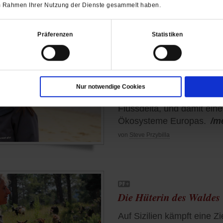
re
 im Rahmen Ihrer Nutzung der Dienste gesammelt haben.
Präferenzen
Statistiken
Meeresschutz
Das Wunder von Sado
Delfine, Austern und Seeg
Nur notwendige Cookies
Portugal rettet eine kleine
Flussdelta, und damit eine
Ökosysteme Europas.
/m
von
Steve Przybilla
Die Hüterin des Waldes
Auf Sizilien kämpft eine Z