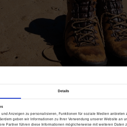
n
Details
 Auserwählte, wurde das Reisen zum massenhaften Kons
es
es, das uns hinauszieht in die weite Welt? Und wie find
und Anzeigen zu personalisieren, Funktionen für soziale Medien anbieten z
ne Reise per Zug, per Fernbus und per pedes.
/mehr
ßerdem geben wir Informationen zu Ihrer Verwendung unserer Website an un
re Partner führen diese Informationen möglicherweise mit weiteren Daten 