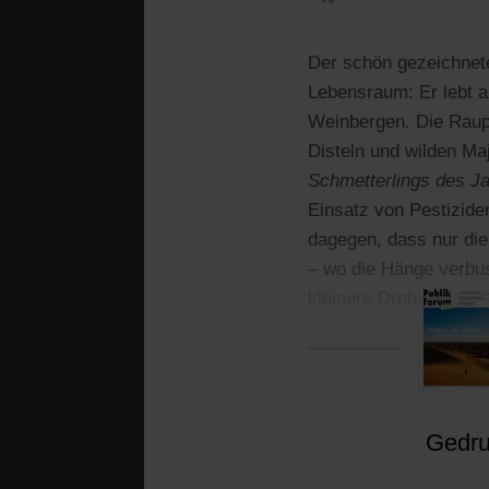
Der schön gezeichnete
Lebensraum: Er lebt a
Weinbergen. Die Raupe
Disteln und wilden Ma
Schmetterlings des J
Einsatz von Pestizide
dagegen, dass nur die
– wo die Hänge verbus
kleinere Drohnen zu e
vielleicht nicht mehr.
Gedruc