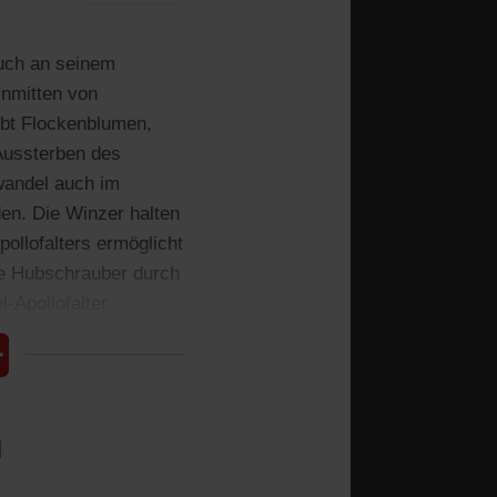
auch an seinem
inmitten von
ebt Flockenblumen,
Aussterben des
wandel auch im
en. Die Winzer halten
ollofalters ermöglicht
ie Hubschrauber durch
-Apollofalter
l