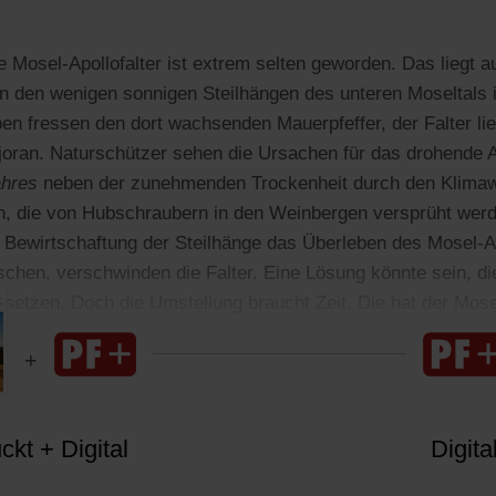
 Mosel-Apollofalter ist extrem selten geworden. Das liegt 
n den wenigen sonnigen Steilhängen des unteren Moseltals 
n fressen den dort wachsenden Mauerpfeffer, der Falter li
joran. Naturschützer sehen die Ursachen für das drohende 
ahres
neben der zunehmenden Trockenheit durch den Klima
n, die von Hubschraubern in den Weinbergen versprüht werd
 Bewirtschaftung der Steilhänge das Überleben des Mosel-Ap
chen, verschwinden die Falter. Eine Lösung könnte sein, d
rsetzen. Doch die Umstellung braucht Zeit. Die hat der Mosel
kt + Digital
Digita