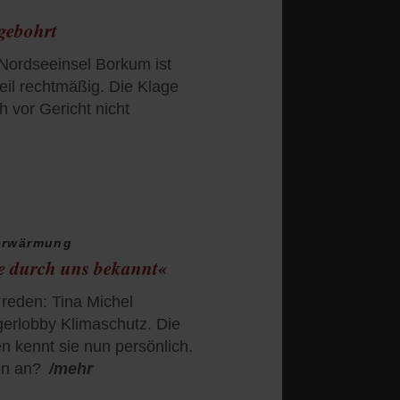
gebohrt
Nordseeinsel Borkum ist
il rechtmäßig. Die Klage
h vor Gericht nicht
erwärmung
e durch uns bekannt«
a reden: Tina Michel
gerlobby Klimaschutz. Die
n kennt sie nun persönlich.
en an?
/mehr