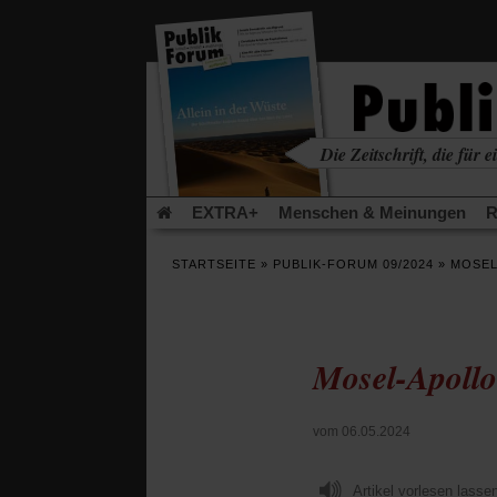
in
einem
neuen
Tab)
Die Zeitschrift, die für ei
kritisch • christlich • u
EXTRA+
Menschen & Meinungen
R
Rezensionen
Publik-Forum Archiv
EX
STARTSEITE
»
PUBLIK-FORUM 09/2024
»
MOSEL
Leserinitiative Publik-Forum e.V.
Die Er
Gleichberechtigung
Künstliche Intelligenz
Flucht und Migration
Video-Podcast »Ver
Mosel-Apollo
vom 06.05.2024
Artikel vorlesen lasse