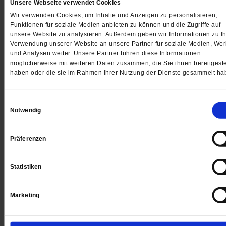
Unsere Webseite verwendet Cookies
Wir verwenden Cookies, um Inhalte und Anzeigen zu personalisieren,
Funktionen für soziale Medien anbieten zu können und die Zugriffe auf
unsere Website zu analysieren. Außerdem geben wir Informationen zu Ih
Verwendung unserer Website an unsere Partner für soziale Medien, We
und Analysen weiter. Unsere Partner führen diese Informationen
möglicherweise mit weiteren Daten zusammen, die Sie ihnen bereitgeste
haben oder die sie im Rahmen Ihrer Nutzung der Dienste gesammelt ha
Einwilligungsauswahl
Notwendig
Präferenzen
Kreuzestod und Krieg
Opfer bringen, Opfer sein
Statistiken
Wir kennen Verkehrsopfer und aufopferungsvolle Pfleg
Auf den Schulhöfen ist »Du Opfer!« ein gängiges
Schimpfwort. Doch nun, wo so viel Krieg herrscht, hat 
Marketing
Begriff eine ganz eigene Dynamik.
/mehr
von
Michael Schrom
·
4 Kommentare