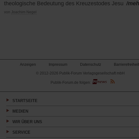
theologische Bedeutung des Kreuzestodes Jesu
/meh
von
Joachim Negel
Anzeigen
Impressum
Datenschutz
Barrierefreiheit
© 2012-2026 Publik-Forum Verlagsgesellschaft mbH
(Öffnet
Publik-Forum.de folgen:
in
einem
neuen
Tab)
STARTSEITE
MEDIEN
WIR ÜBER UNS
SERVICE