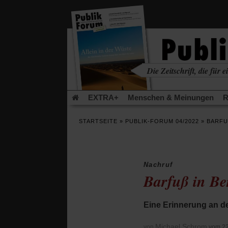
in
einem
neuen
Tab)
Die Zeitschrift, die für ei
kritisch • christlich • u
EXTRA+
Menschen & Meinungen
R
Rezensionen
Publik-Forum Archiv
EX
STARTSEITE
»
PUBLIK-FORUM 04/2022
»
BARFUS
Leserinitiative Publik-Forum e.V.
Die Er
Gleichberechtigung
Künstliche Intelligenz
Flucht und Migration
Video-Podcast »Ver
Nachruf
Barfuß in Be
Eine Erinnerung an de
Michael Schrom
von
vom 22