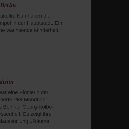
 Berlin
eukölln: Nun haben die
mpel in der Hauptstadt. Ein
ine wachsende Minderheit.
distin
ar eine Pionierin der
rierte Piet Mondrian:
s Berliner Georg-Kolbe-
senheit. Es zeigt ihre
elausstellung »Räume