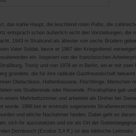
dia)
t, das kahle Haupt, die leuchtend roten Pullis, die zahlreich
rtz entsprach schon äußerlich nicht den Vorstellungen, die
cht. 1943 in Stralsund als ältester von sechs Brüdern gebor
ein Vater Soldat, bevor er 1967 den Kriegsdienst verweigert
esuitenorden ein. Inspiriert von der französischen Arbeiterp
 Straßburg, Trosly und von 1978 an in Berlin, wo er mit zwei
rg gründete, die für ihre radikale Gastfreundschaft bekannt
nen Obdachlose, Haftentlassene, Flüchtlinge, Menschen m
eben wie Studierende oder Reisende. Privatsphäre gab und
 in einem Mehrbettzimmer und arbeitete als Dreher bei Siem
tet wurde. 1998 bot er erstmals sogenannte Straßenexerzitien
wurden und etliche Nachahmer fanden. Dabei geht es darum,
nen, sich ihr auszusetzen und sie als Ort der Gottesbegeg
en Dornbusch (Exodus 3,4 ff.) ist das biblische Leitmotiv. 