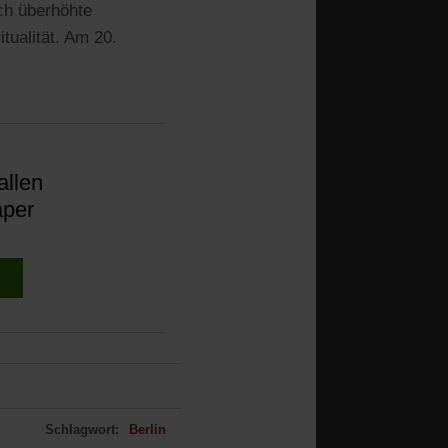
ch überhöhte
tualität. Am 20.
allen
aper
Schlagwort:
Berlin