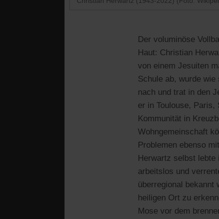
Christian Herwartz (1943-2022) (Foto: Wikipe
Der voluminöse Vollbar
Haut: Christian Herwa
von einem Jesuiten ma
Schule ab, wurde wie s
nach und trat in den J
er in Toulouse, Paris,
Kommunität in Kreuzbe
Wohngemeinschaft kön
Problemen ebenso mitl
Herwartz selbst lebte
arbeitslos und verren
überregional bekannt 
heiligen Ort zu erken
Mose vor dem brennend