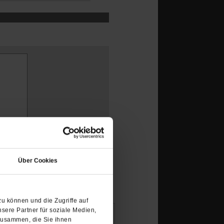
(Öffnet
in
Über Cookies
einem
neuen
Tab)
u können und die Zugriffe auf
sere Partner für soziale Medien,
zusammen, die Sie ihnen