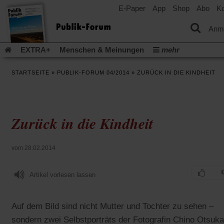
E-Paper
App
Shop
Abo
Ko
einem
neuen
Tab)
Anm
EXTRA+
Menschen & Meinungen
mehr
Religion & Kirchen
Politik & Gesellschaft
Leben & Kultur
STARTSEITE
»
PUBLIK-FORUM 04/2014
»
ZURÜCK IN DIE KINDHEIT
Aufstehen & Handeln
Rezensionen
Publik-Forum Archiv
EXTRA
Edition
Dossier
Weisheitsletter
Spiritletter
Newsletter
Veranstaltungen
Wir über uns
Zurück in die Kindheit
Leserinitiative Publik-Forum e.V.
Die Erderwärmung stopp
(Öffnet
(Öffnet
Urlaub und Nichtstun
Gefährlicher Reichtum
Krieg in Naho
in
in
(Öffnet
Gleichberechtigung
Künstliche Intelligenz
Was gibt Hoffn
vom 28.02.2014
einem
einem
in
neuen
neuen
(Öffnet
(Öf
Krieg und Frieden
Gott neu denken
Krieg in der Ukraine
einem
Tab)
Tab)
in
in
neuen
Artikel vorlesen lassen
Flucht und Migration
Video-Podcast »Veranstaltungen«
einem
ei
Tab)
neuen
ne
Podcast »Veranstaltungen«
Schriftgröße ändern:
Tab)
Ta
Auf dem Bild sind nicht Mutter und Tochter zu sehen –
sondern zwei Selbstporträts der Fotografin Chino Otsuka